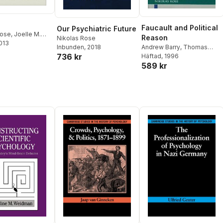
Faucault and Political
Our Psychiatric Future
Rose
,
Joelle M.
Reason
Nikolas Rose
ed
2013
Inbunden
, 2018
Andrew Barry
,
Thomas
736 kr
Osborne
Häftad
, 1996
,
Nikolas Rose
589 kr