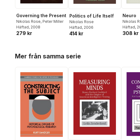
Governing the Present
Neuro
Politics of Life Itself
Nikolas Rose
,
Peter Miller
Nikolas 
Nikolas Rose
Häftad
, 2008
Abi-Rach
Häftad
, 
Häftad
, 2006
279 kr
308 kr
414 kr
Hoppa över listan
Mer från samma serie