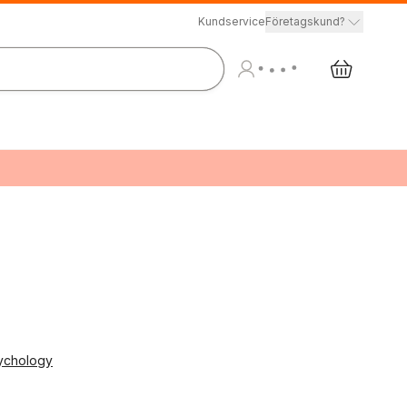
Kundservice
Företagskund?
sychology