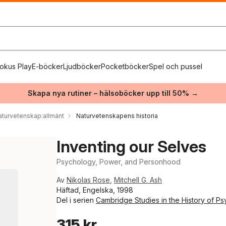
okus Play
E-böcker
Ljudböcker
Pocketböcker
Spel och pussel
Skapa nya rutiner – hälsoböcker upp till 50% →
aturvetenskap:allmänt
Naturvetenskapens historia
Inventing our Selves
Psychology, Power, and Personhood
Av
Nikolas Rose
,
Mitchell G. Ash
Häftad, Engelska, 1998
Del i serien
Cambridge Studies in the History of P
315 kr