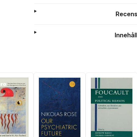
Recens
Innehål