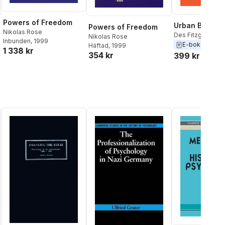
Powers of Freedom
Urban Brain
Powers of Freedom
Nikolas Rose
Des Fitzgerald
,
N
Nikolas Rose
Inbunden
, 1999
Rose
E-bok
2022
Häftad
, 1999
1 338 kr
354 kr
399 kr