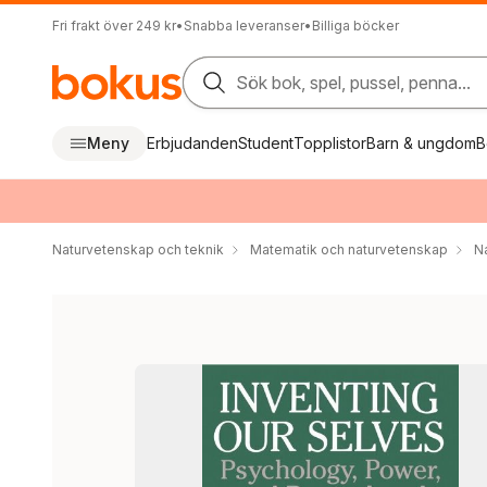
Fri frakt över 249 kr
•
Snabba leveranser
•
Billiga böcker
Sök bok, spel, pussel, penna...
Meny
Erbjudanden
Student
Topplistor
Barn & ungdom
B
Naturvetenskap och teknik
Matematik och naturvetenskap
N