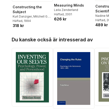
Measuring Minds
Constru
Constructing the
Leila Zenderland
Scienti
Subject
Häftad
, 2001
Nadine M
Kurt Danziger
,
Mitchell G.
626 kr
Mitchell 
Häftad
, 
Ash
Häftad
, 1994
489 kr
Woodwar
318 kr
Hoppa över listan
Du kanske också är intresserad av