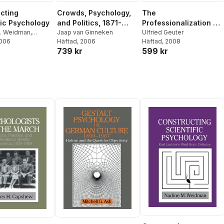
cting
Crowds, Psychology,
The
fic Psychology
and Politics, 1871-
Professionalization of
. Weidman
,
1899
Jaap van Ginneken
Psychology in Nazi
Ulfried Geuter
G. Ash
2006
,
William R.
Häftad
, 2006
Häftad
, 2008
Germany
739 kr
599 kr
d