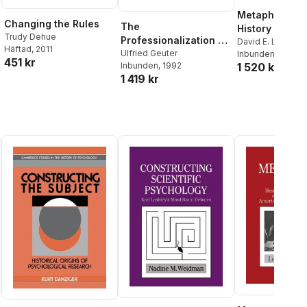
Metaphors in 
Changing the Rules
The
History of Ps
Trudy Dehue
Professionalization of
David E. Leary
Häftad
, 2011
Psychology in Nazi
Ulfried Geuter
Inbunden
, 1990
451 kr
Inbunden
, 1992
1 520 kr
Germany
1 419 kr