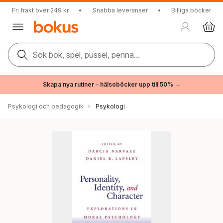
Fri frakt över 249 kr
•
Snabba leveranser
•
Billiga böcker
Sök bok, spel, pussel, penna...
Skapa nya rutiner – hälsoböcker upp till 50% →
Psykologi och pedagogik
Psykologi