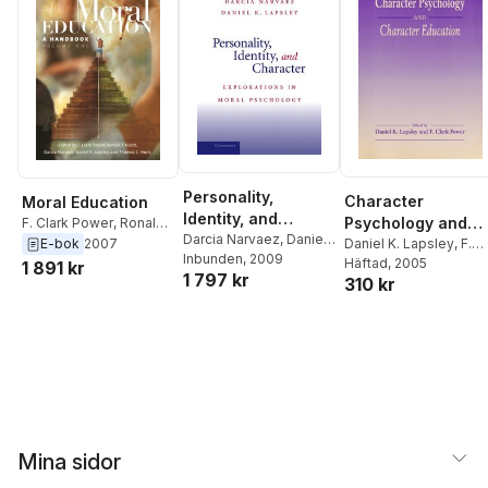
Personality,
Character
Moral Education
Identity, and
Psychology and
F. Clark Power
,
Ronald
Character
Darcia Narvaez
,
Daniel
J. Nuzzi
,
Darcia
Character
Daniel K. Lapsley
,
F.
E-bok
2007
K. Lapsley
Inbunden
, 2009
Narvaez
,
Daniel K.
Clark Power
Häftad
, 2005
Education
1 891 kr
1 797 kr
310 kr
Lapsley
,
Thomas C.
Hunt
Mina sidor