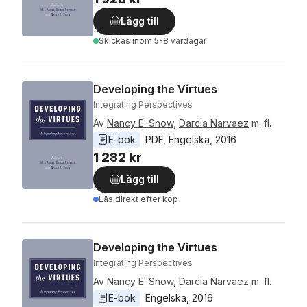
Lägg till
Skickas
inom 5-8 vardagar
Developing the Virtues
Integrating Perspectives
Av
Nancy E. Snow
,
Darcia Narvaez
m. fl.
E-bok
PDF
, 
Engelska
, 
2016
1 282 kr
Lägg till
Läs direkt efter köp
Developing the Virtues
Integrating Perspectives
Av
Nancy E. Snow
,
Darcia Narvaez
m. fl.
E-bok
Engelska
, 
2016