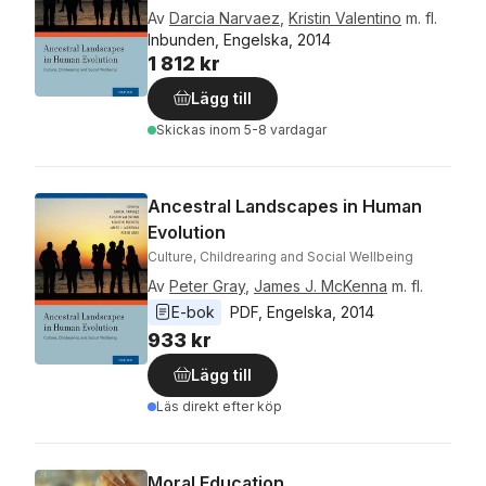
Av
Darcia Narvaez
,
Kristin Valentino
m. fl.
Inbunden, Engelska, 2014
1 812 kr
Lägg till
Skickas
inom 5-8 vardagar
Ancestral Landscapes in Human
Evolution
Culture, Childrearing and Social Wellbeing
Av
Peter Gray
,
James J. McKenna
m. fl.
E-bok
PDF
, 
Engelska
, 
2014
933 kr
Lägg till
Läs direkt efter köp
Moral Education