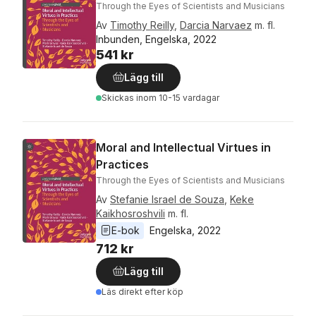
Through the Eyes of Scientists and Musicians
Av
Timothy Reilly
,
Darcia Narvaez
m. fl.
Inbunden, Engelska, 2022
541 kr
Lägg till
Skickas
inom 10-15 vardagar
Moral and Intellectual Virtues in
Practices
Through the Eyes of Scientists and Musicians
Av
Stefanie Israel de Souza
,
Keke
Kaikhosroshvili
m. fl.
E-bok
Engelska
, 
2022
712 kr
Lägg till
Läs direkt efter köp