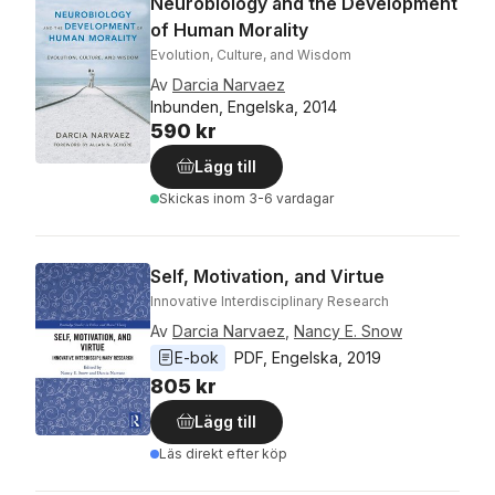
Neurobiology and the Development
of Human Morality
Evolution, Culture, and Wisdom
Av
Darcia Narvaez
Inbunden, Engelska, 2014
590 kr
Lägg till
Skickas
inom 3-6 vardagar
Self, Motivation, and Virtue
Innovative Interdisciplinary Research
Av
Darcia Narvaez
,
Nancy E. Snow
E-bok
PDF
, 
Engelska
, 
2019
805 kr
Lägg till
Läs direkt efter köp