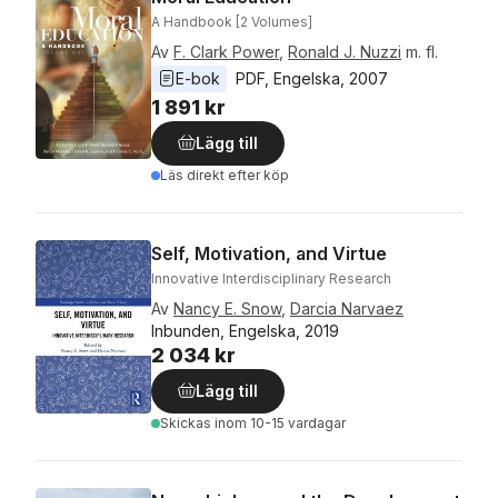
A Handbook [2 Volumes]
Av
F. Clark Power
,
Ronald J. Nuzzi
m. fl.
E-bok
PDF
, 
Engelska
, 
2007
1 891 kr
Lägg till
Läs direkt efter köp
Self, Motivation, and Virtue
Innovative Interdisciplinary Research
Av
Nancy E. Snow
,
Darcia Narvaez
Inbunden, Engelska, 2019
2 034 kr
Lägg till
Skickas
inom 10-15 vardagar