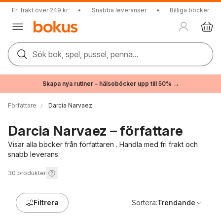
Fri frakt över 249 kr
•
Snabba leveranser
•
Billiga böcker
Sök bok, spel, pussel, penna...
Skapa nya rutiner – hälsoböcker upp till 50% →
Författare
Darcia Narvaez
Darcia Narvaez – författare
Visar alla böcker från författaren . Handla med fri frakt och
snabb leverans.
30
produkter
Filtrera
Sortera:
Trendande