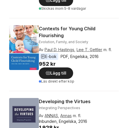
Lägg till
Skickas
inom 5-8 vardagar
Contexts for Young Child
Flourishing
Evolution, Family, and Society
Av
Paul D. Hastings
,
Lee T. Gettler
m. fl.
E-bok
PDF
, 
Engelska
, 
2016
952 kr
Lägg till
Läs direkt efter köp
Developing the Virtues
Integrating Perspectives
Av
ANNAS
,
Annas
m. fl.
Inbunden, Engelska, 2016
1 928 kr