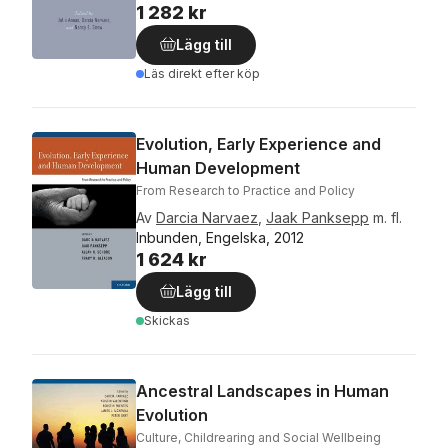
1 282 kr
Lägg till
Läs direkt efter köp
Evolution, Early Experience and
Human Development
From Research to Practice and Policy
Av
Darcia Narvaez
,
Jaak Panksepp
m. fl.
Inbunden, Engelska, 2012
1 624 kr
Lägg till
Skickas
Ancestral Landscapes in Human
Evolution
Culture, Childrearing and Social Wellbeing