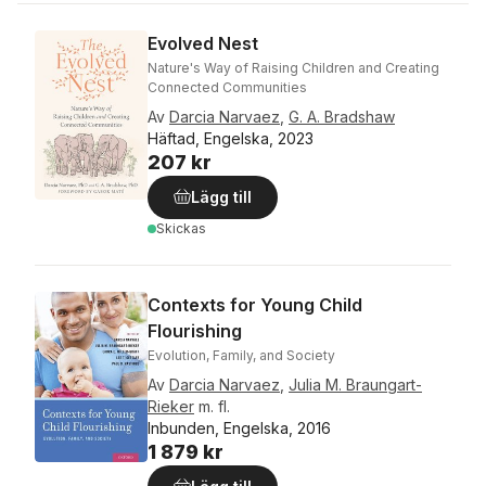
Evolved Nest
Nature's Way of Raising Children and Creating
Connected Communities
Av
Darcia Narvaez
,
G. A. Bradshaw
Häftad, Engelska, 2023
207 kr
Lägg till
Skickas
Contexts for Young Child
Flourishing
Evolution, Family, and Society
Av
Darcia Narvaez
,
Julia M. Braungart-
Rieker
m. fl.
Inbunden, Engelska, 2016
1 879 kr