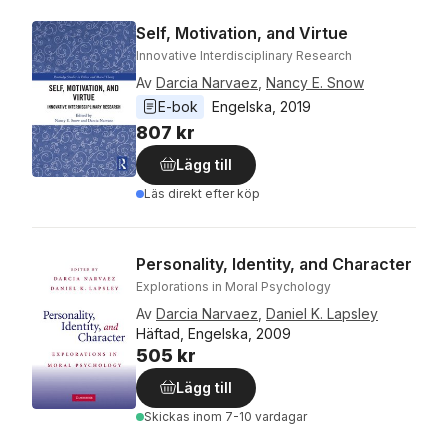
Self, Motivation, and Virtue
Innovative Interdisciplinary Research
Av
Darcia Narvaez
,
Nancy E. Snow
E-bok
Engelska
, 
2019
807 kr
Lägg till
Läs direkt efter köp
Personality, Identity, and Character
Explorations in Moral Psychology
Av
Darcia Narvaez
,
Daniel K. Lapsley
Häftad, Engelska, 2009
505 kr
Lägg till
Skickas
inom 7-10 vardagar