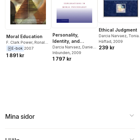
Ethical Judgment
Personality,
Darcia Narvaez
,
Tonia
Moral Education
Identity, and
Bock
Häftad
, 2009
F. Clark Power
,
Ronald
239 kr
Character
Darcia Narvaez
,
Daniel
J. Nuzzi
,
Darcia
E-bok
2007
K. Lapsley
Inbunden
, 2009
Narvaez
,
Daniel K.
1 891 kr
1 797 kr
Lapsley
,
Thomas C.
Hunt
Mina sidor