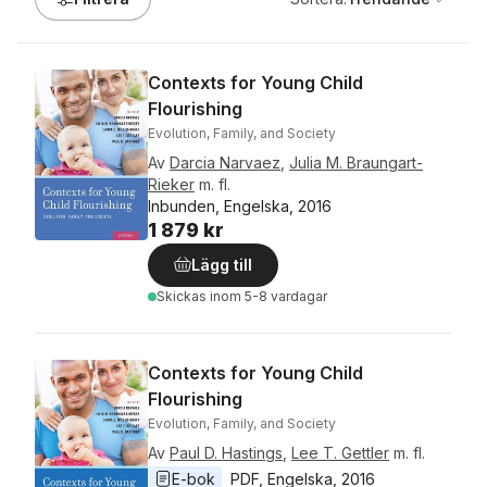
Contexts for Young Child
Flourishing
Evolution, Family, and Society
Av
Darcia Narvaez
,
Julia M. Braungart-
Rieker
m. fl.
Inbunden, Engelska, 2016
1 879 kr
Lägg till
Skickas
inom 5-8 vardagar
Contexts for Young Child
Flourishing
Evolution, Family, and Society
Av
Paul D. Hastings
,
Lee T. Gettler
m. fl.
E-bok
PDF
, 
Engelska
, 
2016