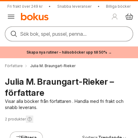
Fri frakt över 249 kr
•
Snabba leveranser
•
Billiga böcker
Sök bok, spel, pussel, penna...
Skapa nya rutiner – hälsoböcker upp till 50% →
Författare
Julia M. Braungart-Rieker
Julia M. Braungart-Rieker –
författare
Visar alla böcker från författaren . Handla med fri frakt och
snabb leverans.
2
produkter
Filtrera
Sortera:
Trendande