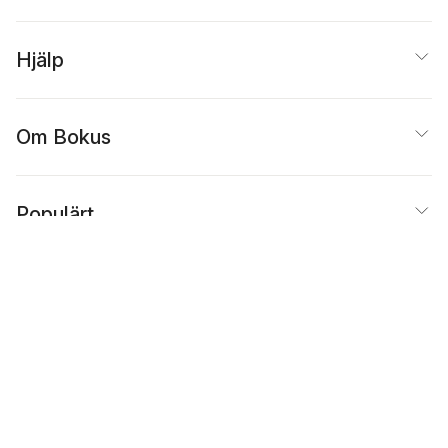
Hjälp
Om Bokus
Populärt
Inspiration
Bokus
@
Cookies
Anpassa cookies
Integritetspolicy
Köpvillkor