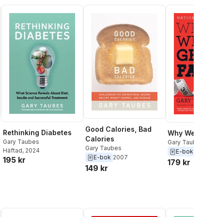
Good Calories, Bad
Rethinking Diabetes
Why We Get F
Calories
Gary Taubes
Gary Taubes
Gary Taubes
Häftad
, 2024
E-bok
2010
E-bok
2007
al röster:
195 kr
179 kr
149 kr