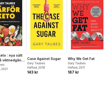
eto : nya sätt
Case Against Sugar
Why We Get Fat
på viktnedgång
Gary Taubes
Gary Taubes
skning om
bes
Häftad
, 2018
Häftad
, 2011
, 2021
ost
143 kr
187 kr