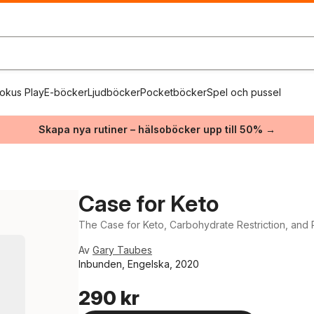
okus Play
E-böcker
Ljudböcker
Pocketböcker
Spel och pussel
Skapa nya rutiner – hälsoböcker upp till 50% →
Case for Keto
The Case for Keto, Carbohydrate Restriction, and 
Av
Gary Taubes
Inbunden, Engelska, 2020
290 kr