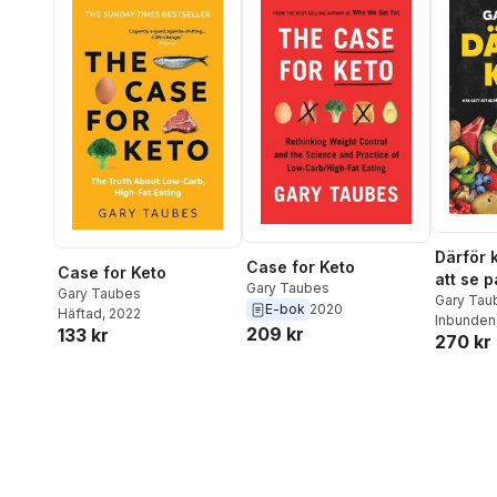
Därför k
Case for Keto
Case for Keto
att se 
Gary Taubes
Gary Taubes
och for
Gary Tau
E-bok
2020
Häftad
, 2022
Inbunden
LCHF-k
209 kr
133 kr
270 kr