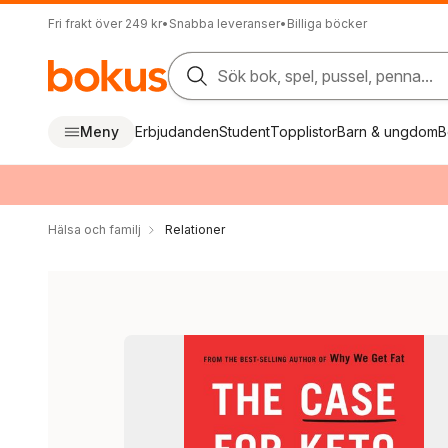
Fri frakt över 249 kr
•
Snabba leveranser
•
Billiga böcker
Sök bok, spel, pussel, penna...
Meny
Erbjudanden
Student
Topplistor
Barn & ungdom
B
Hälsa och familj
Relationer