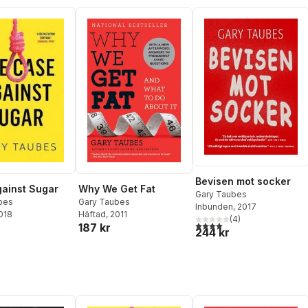
Bevisen mot socker
ainst Sugar
Why We Get Fat
Gary Taubes
bes
Gary Taubes
Inbunden
, 2017
2018
Häftad
, 2011
(
4
)
4,0
utav 5 stjärnor. Totalt ant
187 kr
244 kr