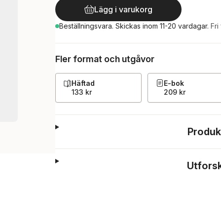
Lägg i varukorg
Beställningsvara.
Skickas
inom 11-20 vardagar
.
Fri
Fler format och utgåvor
Häftad
E-bok
133 kr
209 kr
Produk
Utfors