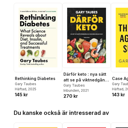
Därför keto : nya sätt
Rethinking Diabetes
Case Ag
att se på viktnedgång
Gary Taubes
Gary Tau
och forskning om
Gary Taubes
Häftad
, 2025
Häftad
, 
Inbunden
, 2021
LCHF-kost
145 kr
143 kr
270 kr
Hoppa över listan
Du kanske också är intresserad av