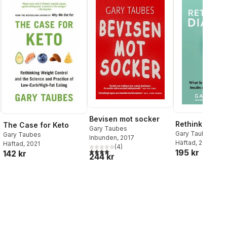
Bevisen mot socker
Rethinking Di
The Case for Keto
Gary Taubes
Gary Taubes
Gary Taubes
Inbunden
, 2017
Häftad
, 2024
Häftad
, 2021
(
4
)
4,0
utav 5 stjärnor. Totalt antal röster:
195 kr
142 kr
244 kr