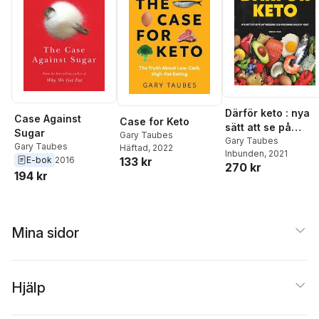
Därför keto : nya
Case Against
Case for Keto
sätt att se på
Sugar
Gary Taubes
viktnedgång och
Gary Taubes
Gary Taubes
Häftad
, 2022
Inbunden
, 2021
forskning om
133 kr
E-bok
2016
270 kr
LCHF-kost
194 kr
Mina sidor
Hjälp