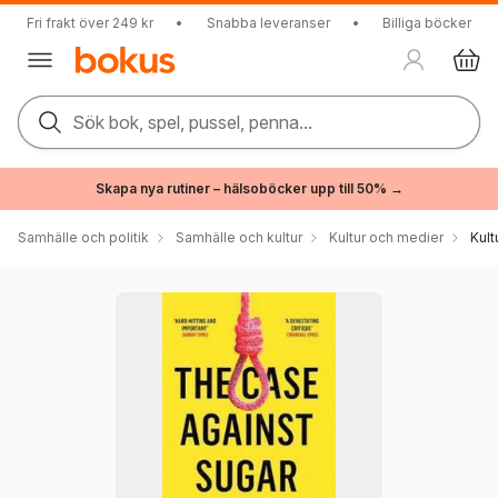
Fri frakt över 249 kr
•
Snabba leveranser
•
Billiga böcker
Sök bok, spel, pussel, penna...
Skapa nya rutiner – hälsoböcker upp till 50% →
Samhälle och politik
Samhälle och kultur
Kultur och medier
Kul