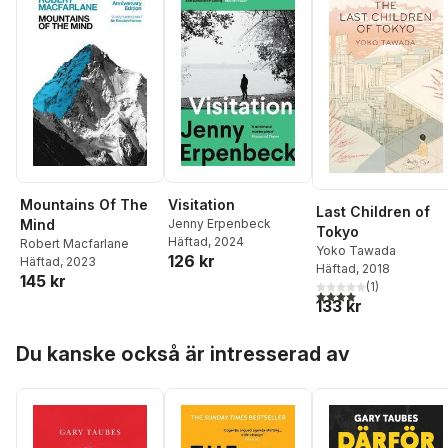
Mountains Of The
Visitation
Last Children of
Mind
Jenny Erpenbeck
Tokyo
Häftad
, 2024
Robert Macfarlane
Yoko Tawada
126 kr
Häftad
, 2023
Häftad
, 2018
145 kr
(
1
)
4,0
utav 5 stjärnor. Tota
133 kr
Hoppa över listan
Du kanske också är intresserad av