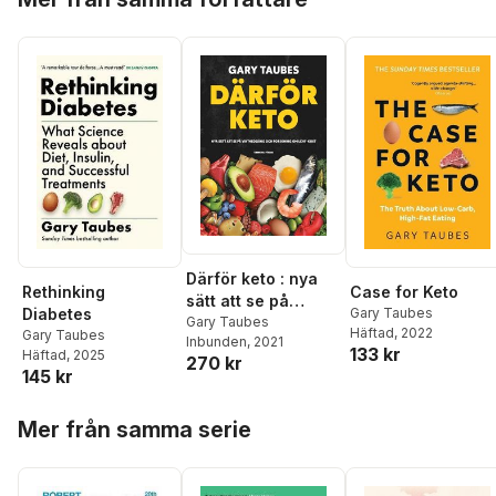
Därför keto : nya
Rethinking
Case for Keto
sätt att se på
Diabetes
Gary Taubes
viktnedgång och
Gary Taubes
Häftad
, 2022
Gary Taubes
Inbunden
, 2021
forskning om
133 kr
Häftad
, 2025
270 kr
LCHF-kost
145 kr
Hoppa över listan
Mer från samma serie