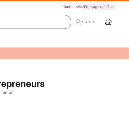
Kundservice
Företagskund?
repreneurs
nomenon