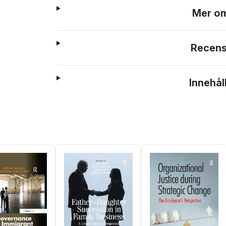
Mer om
Recens
Innehål