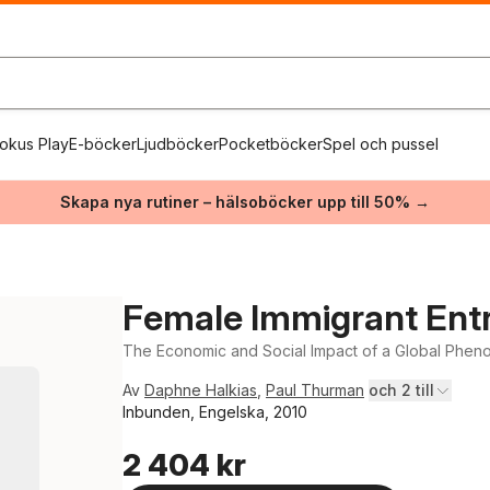
okus Play
E-böcker
Ljudböcker
Pocketböcker
Spel och pussel
Skapa nya rutiner – hälsoböcker upp till 50% →
Female Immigrant Ent
The Economic and Social Impact of a Global Phe
Av
Daphne Halkias
,
Paul Thurman
och 2 till
Inbunden, Engelska, 2010
2 404 kr