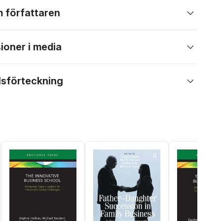
 författaren
ioner i media
lsförteckning