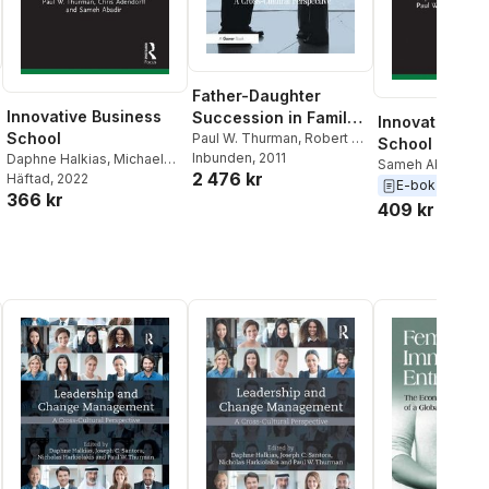
Father-Daughter
Innovative Business
Succession in Family
Innovative Bu
School
Business
Paul W. Thurman
,
Robert S.
School
Nason
Inbunden
,
Daphne Halkias
, 2011
Daphne Halkias
,
Michael
Sameh Abadir
,
Ch
2 476 kr
Neubert
Häftad
, 2022
,
Paul W. Thurman
,
Adendorff
,
Paul 
E-bok
2020
366 kr
Chris Adendorff
,
Sameh
Thurman
,
Michae
409 kr
Abadir
Daphne Halkias