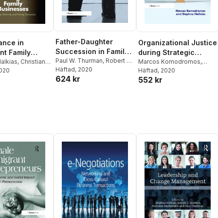
Father-Daughter
Organizational Justice
ance in
Succession in Family
during Strategic
nt Family
Business
Paul W. Thurman
,
Robert S.
Change
Marcos Komodromos
,
sses
alkias
,
Christian
Nason
Häftad
,
, 2020
Daphne Halkias
Daphne Halkias
Häftad
, 2020
f
2020
624 kr
552 kr