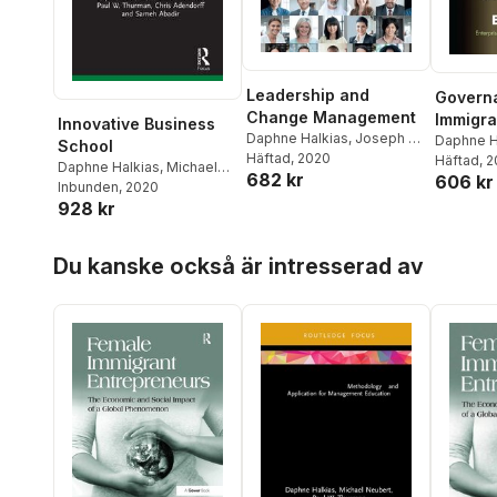
Leadership and
Govern
Change Management
Immigra
Innovative Business
Daphne Halkias
,
Joseph C.
Busine
Daphne H
School
Santora
Häftad
, 2020
,
Nicholas
Adendorf
Häftad
, 
Daphne Halkias
,
Michael
682 kr
Harkiolakis
,
Paul W.
606 kr
Neubert
Inbunden
,
Paul W. Thurman
, 2020
,
Thurman
928 kr
Chris Adendorff
,
Sameh
Abadir
Hoppa över listan
Du kanske också är intresserad av