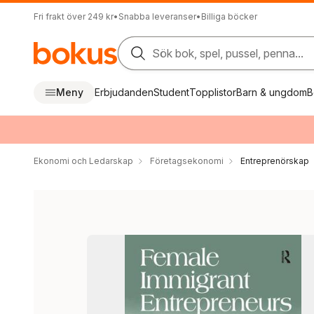
Fri frakt över 249 kr
•
Snabba leveranser
•
Billiga böcker
Sök bok, spel, pussel, penna...
Meny
Erbjudanden
Student
Topplistor
Barn & ungdom
B
Ekonomi och Ledarskap
Företagsekonomi
Entreprenörskap