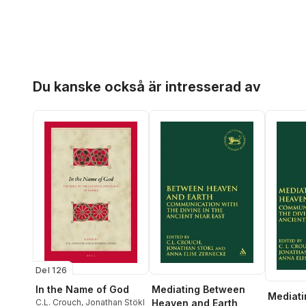
Hoppa över listan
Du kanske också är intresserad av
Del 126
Mediating Between
In the Name of God
Mediat
Heaven and Earth
C.L. Crouch
,
Jonathan Stökl