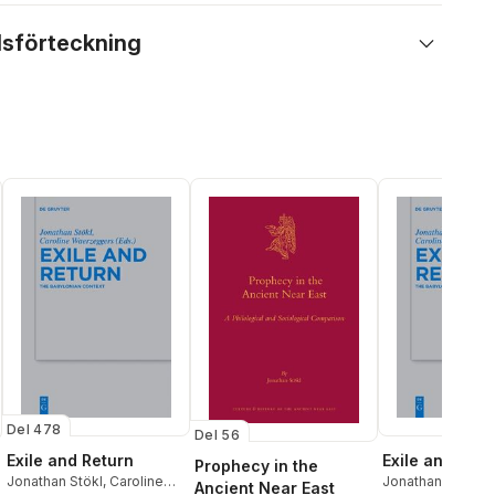
lsförteckning
Del 478
Del 56
Exile and Return
Exile and Retu
Prophecy in the
Jonathan Stökl
,
Caroline
Jonathan Stökl
,
C
Ancient Near East