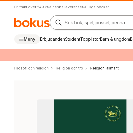
Fri frakt över 249 kr
•
Snabba leveranser
•
Billiga böcker
Sök bok, spel, pussel, penna...
Meny
Erbjudanden
Student
Topplistor
Barn & ungdom
B
Filosofi och religion
Religion och tro
Religion: allmänt