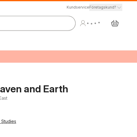
Kundservice
Företagskund?
aven and Earth
East
 Studies