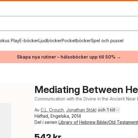
okus Play
E-böcker
Ljudböcker
Pocketböcker
Spel och pussel
Skapa nya rutiner – hälsoböcker upp till 50% →
Mediating Between He
Communication with the Divine in the Ancient Near 
Av
C.L. Crouch
,
Jonathan Stökl
och 1 till
Häftad, Engelska, 2014
Del i serien
Library of Hebrew Bible/Old Testament
542 kr