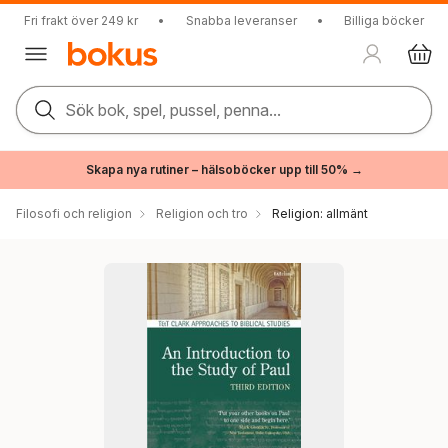
Fri frakt över 249 kr
•
Snabba leveranser
•
Billiga böcker
Sök bok, spel, pussel, penna...
Skapa nya rutiner – hälsoböcker upp till 50% →
Filosofi och religion
Religion och tro
Religion: allmänt