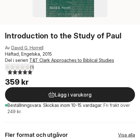
Introduction to the Study of Paul
Av
David G. Horrell
Häftad, Engelska, 2015
Del i serien
T&T Clark Approaches to Biblical Studies
(
1
)
5,0
utav 5 stjärnor. Totalt antal röster:
359 kr
Lägg i varukorg
Beställningsvara.
Skickas
inom 10-15 vardagar
.
Fri frakt över
249 kr.
Fler format och utgåvor
Visa alla