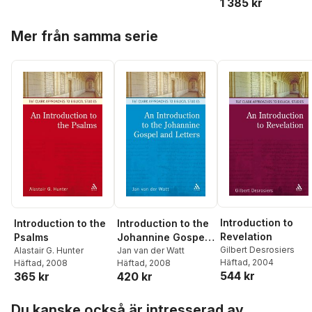
M Tuckett
,
Stuart
1 385 kr
Stavrakopoulou
Weeks
,
Jacqueline
Hoppa över listan
Vayntrub
Mer från samma serie
Introduction to
Introduction to the
Introduction to the
Revelation
Psalms
Johannine Gospel
Gilbert Desrosiers
Alastair G. Hunter
and Letters
Jan van der Watt
Häftad
, 2004
Häftad
, 2008
Häftad
, 2008
544 kr
365 kr
420 kr
Hoppa över listan
Du kanske också är intresserad av