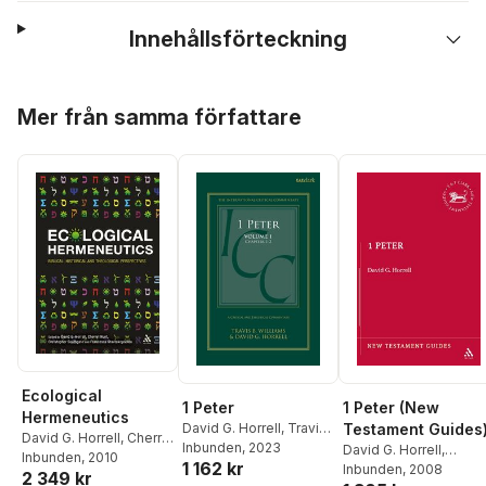
Innehållsförteckning
Hoppa över listan
Mer från samma författare
Ecological
1 Peter
1 Peter (New
Hermeneutics
David G. Horrell
,
Travis
Testament Guides
David G. Horrell
,
Cherryl
B. Williams
Inbunden
, 2023
,
Christopher
David G. Horrell
,
Hunt
Inbunden
,
Christopher
, 2010
1 162 kr
M. Tuckett
,
Christopher
Andrew Lincoln
Inbunden
, 2008
2 349 kr
Southgate
,
Francesca