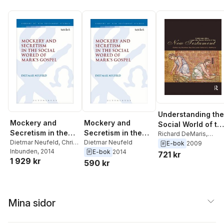
Understanding the
Mockery and
Mockery and
Social World of th
Secretism in the
Secretism in the
New Testament
Richard DeMaris
,
Social World of
Dietmar Neufeld
,
Chris
Social World of
Dietmar Neufeld
Dietmar Neufeld
E-bok
2009
Keith
Inbunden
, 2014
E-bok
2014
Mark's Gospel
Mark's Gospel
721 kr
1 929 kr
590 kr
Mina sidor