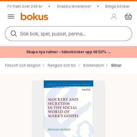
Fri frakt över 249 kr
•
Snabba leveranser
•
Billiga böcker
Sök bok, spel, pussel, penna...
Skapa nya rutiner – hälsoböcker upp till 50% →
Filosofi och religion
Religion och tro
Kristendom
Biblar