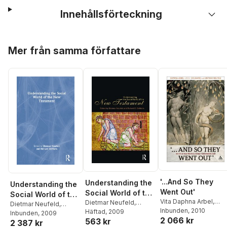
Innehållsförteckning
Hoppa över listan
Mer från samma författare
'...And So They
Understanding the
Understanding the
Went Out'
Social World of the
Social World of the
Vita Daphna Arbel
,
New Testament
Dietmar Neufeld
,
New Testament
Dietmar Neufeld
,
J.R.C. Cousland
Inbunden
, 2010
,
Richard DeMaris
Häftad
, 2009
Richard DeMaris
Inbunden
, 2009
2 066 kr
Dietmar Neufeld
563 kr
2 387 kr