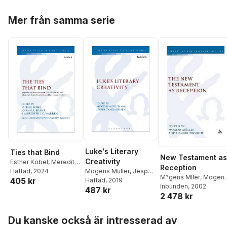
Hoppa över listan
Mer från samma serie
Luke's Literary
Ties that Bind
New Testament as
Creativity
Esther Kobel
,
Meredith
Reception
Mogens Müller
,
Jesper
Warren
Häftad
, 2024
,
Jo-Ann A. Brant
M?gens Mller
,
Mogen
405 kr
Tang Nielsen
Häftad
, 2019
Müller
Inbunden
,
Henrik Tronier
, 2002
487 kr
2 478 kr
Hoppa över listan
Du kanske också är intresserad av