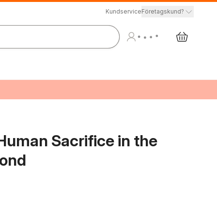
Kundservice
Företagskund?
 Human Sacrifice in the
yond