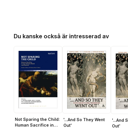
Hoppa över listan
Du kanske också är intresserad av
Not Sparing the Child:
'...And So They Went
'...And
Human Sacrifice in
Out'
Out'