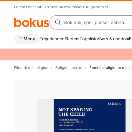
Fri frakt över 249 kr
•
Snabba leveranser
•
Billiga böcker
Sök bok, spel, pussel, penna...
Meny
Erbjudanden
Student
Topplistor
Barn & ungdom
B
Filosofi och religion
Religion och tro
Forntida religioner och 