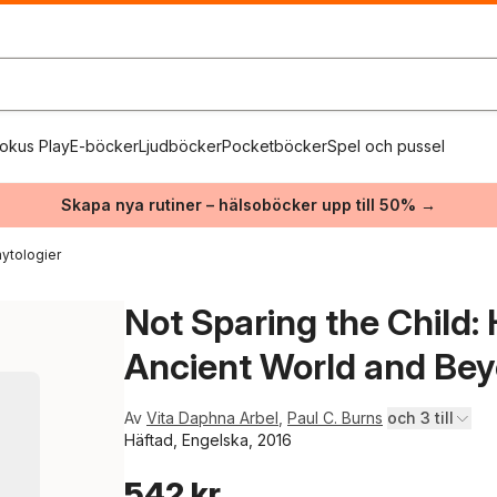
okus Play
E-böcker
Ljudböcker
Pocketböcker
Spel och pussel
Skapa nya rutiner – hälsoböcker upp till 50% →
mytologier
Not Sparing the Child:
Ancient World and Be
Av
Vita Daphna Arbel
,
Paul C. Burns
och 3 till
Häftad, Engelska, 2016
542 kr