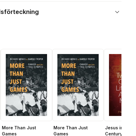
lsförteckning
More Than Just
More Than Just
Jesus in Twen
Games
Games
Century Litera