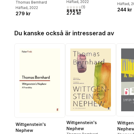
Häftad
, 2022
Andhämtningen; Kylan;
Thomas Bernhard
Häftad
, 
(
1
)
Häftad
, 2022
Ett barn
244 kr
5,0
utav 5 stjärnor. Totalt antal röster:
272 kr
279 kr
Hoppa över listan
Du kanske också är intresserad av
Wittgenstein's
Wittgen
Wittgenstein's
Nephew
Nephe
Nephew