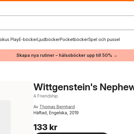
okus Play
E-böcker
Ljudböcker
Pocketböcker
Spel och pussel
Skapa nya rutiner – hälsoböcker upp till 50% →
Wittgenstein's Nephe
A Friendship
Av
Thomas Bernhard
Häftad, Engelska, 2019
133 kr