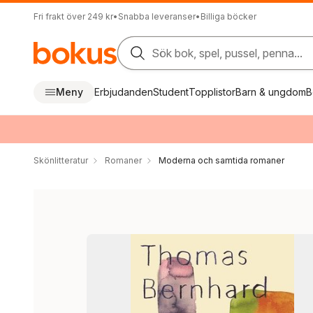
Fri frakt över 249 kr
•
Snabba leveranser
•
Billiga böcker
Sök bok, spel, pussel, penna...
Meny
Erbjudanden
Student
Topplistor
Barn & ungdom
B
Skönlitteratur
Romaner
Moderna och samtida romaner