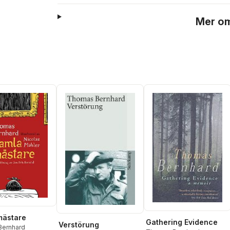
Mer om
mästare
Gathering Evidence
Verstörung
ernhard