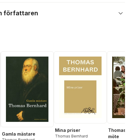
 författaren
Mina priser
Thomas Bernha
Gamla mästare
Thomas Bernhard
möte
Thomas Bernhard