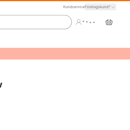
Kundservice
Företagskund?
w