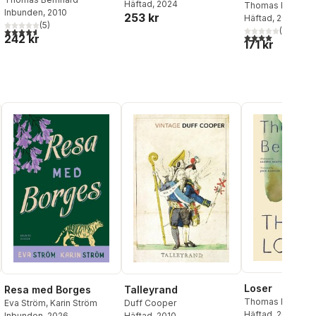
Häftad
, 2024
Thomas Bernhar
Inbunden
, 2010
253 kr
Häftad
, 2023
(
5
)
(
1
)
4,6
utav 5 stjärnor. Totalt antal röster:
4,0
utav 5 stjärnor
242 kr
171 kr
Loser
Talleyrand
Resa med Borges
Thomas Bernhar
Duff Cooper
Eva Ström
,
Karin Ström
Häftad
, 2019
Häftad
, 2010
Inbunden
, 2026