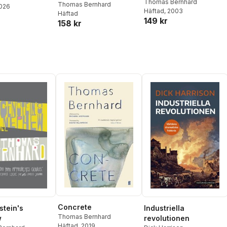
Thomas Bernhard
Thomas Bernhard
2026
Häftad
, 2003
Häftad
149 kr
158 kr
Concrete
stein's
Industriella
Thomas Bernhard
w
revolutionen
Häftad
, 2019