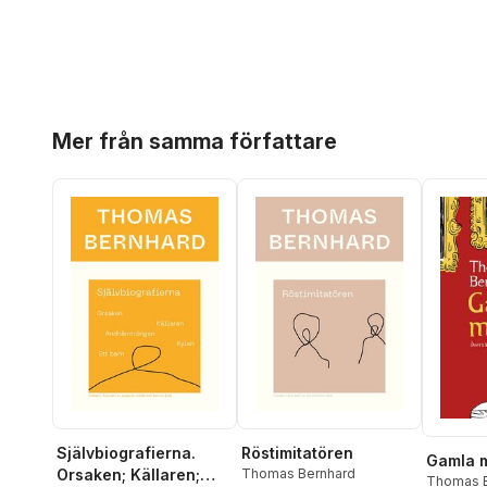
Hoppa över listan
Mer från samma författare
Självbiografierna.
Röstimitatören
Gamla 
Orsaken; Källaren;
Thomas Bernhard
Thomas B