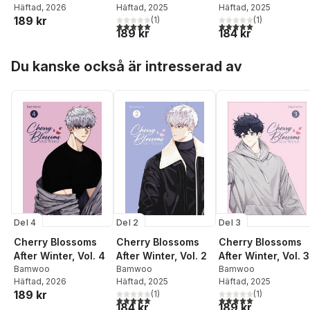
Häftad
, 2025
Häftad
, 2026
Häftad
, 2025
189 kr
(
1
)
(
1
)
5,0
utav 5 stjärnor. Totalt antal röster:
5,0
utav 5 stjärnor. Tota
189 kr
184 kr
Hoppa över listan
Du kanske också är intresserad av
Del 3
Del 4
Del 2
Cherry Blossoms
Cherry Blossoms
Cherry Blossoms
After Winter, Vol. 3
After Winter, Vol. 4
After Winter, Vol. 2
Bamwoo
Bamwoo
Bamwoo
Häftad
, 2025
Häftad
, 2026
Häftad
, 2025
189 kr
(
1
)
(
1
)
5,0
utav 5 stjärnor. Tota
5,0
utav 5 stjärnor. Totalt antal röster:
189 kr
184 kr