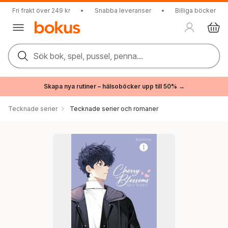
Fri frakt över 249 kr
•
Snabba leveranser
•
Billiga böcker
Sök bok, spel, pussel, penna...
Skapa nya rutiner – hälsoböcker upp till 50% →
Tecknade serier
Tecknade serier och romaner