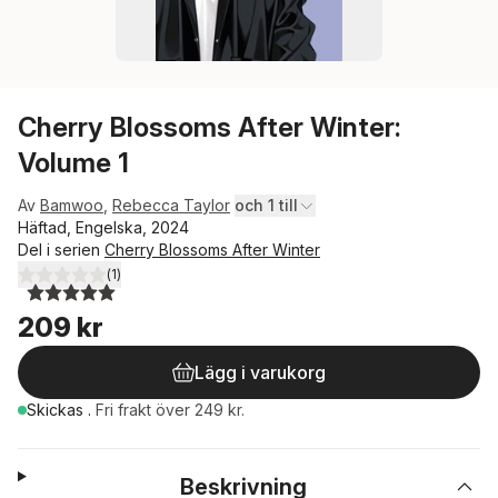
Cherry Blossoms After Winter:
Volume 1
Av
Bamwoo
,
Rebecca Taylor
och 1 till
Häftad, Engelska, 2024
Del i serien
Cherry Blossoms After Winter
(
1
)
5,0
utav 5 stjärnor. Totalt antal röster:
209 kr
Lägg i varukorg
Skickas
.
Fri frakt över 249 kr.
Beskrivning