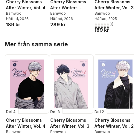
Cherry Blossoms
Cherry Blossoms
Cherry Blossoms
After Winter, Vol. 3
After Winter:
After Winter, Vol. 4
Bamwoo
Volume 5
Bamwoo
Bamwoo
Häftad
, 2025
Häftad
, 2026
Häftad
, 2026
289 kr
189 kr
(
1
)
5,0
utav 5 stjärnor. Tota
189 kr
Hoppa över listan
Mer från samma serie
Del 3
Del 4
Del 2
Cherry Blossoms
Cherry Blossoms
Cherry Blossoms
After Winter, Vol. 3
After Winter, Vol. 4
After Winter, Vol. 2
Bamwoo
Bamwoo
Bamwoo