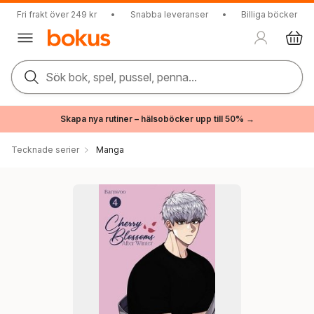
Fri frakt över 249 kr
•
Snabba leveranser
•
Billiga böcker
Sök bok, spel, pussel, penna...
Skapa nya rutiner – hälsoböcker upp till 50% →
Tecknade serier
Manga