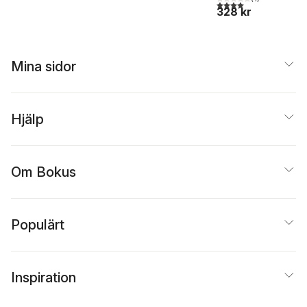
4,0
utav 5 stjärnor. Tota
328 kr
Mina sidor
Hjälp
Om Bokus
Populärt
Inspiration