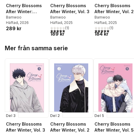
Cherry Blossoms
Cherry Blossoms
Cherry Blossoms
After Winter, Vol. 3
After Winter:
After Winter, Vol. 2
Bamwoo
Volume 5
Bamwoo
Bamwoo
Häftad
, 2025
Häftad
, 2026
Häftad
, 2025
289 kr
(
1
)
(
1
)
5,0
utav 5 stjärnor. Totalt antal röster:
5,0
utav 5 stjärnor. Tota
189 kr
184 kr
Hoppa över listan
Mer från samma serie
Del 3
Del 5
Del 2
Cherry Blossoms
Cherry Blossoms
Cherry Blossoms
After Winter, Vol. 3
After Winter, Vol. 5
After Winter, Vol. 2