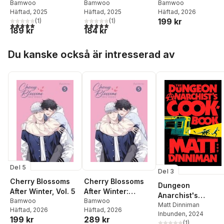
Bamwoo
Bamwoo
Bamwoo
Häftad
, 2025
Häftad
, 2026
Häftad
, 2025
199 kr
(
1
)
(
1
)
5,0
utav 5 stjärnor. Totalt antal röster:
5,0
utav 5 stjärnor. Totalt antal röster:
189 kr
184 kr
Hoppa över listan
Du kanske också är intresserad av
Del 5
Del 3
Cherry Blossoms
Cherry Blossoms
Dungeon
After Winter, Vol. 5
After Winter:
Anarchist's
Bamwoo
Volume 5
Bamwoo
Cookbook
Matt Dinniman
Häftad
, 2026
Häftad
, 2026
Inbunden
, 2024
199 kr
289 kr
(
1
)