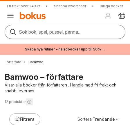
Fri frakt över 249 kr
•
Snabba leveranser
•
Billiga böcker
Sök bok, spel, pussel, penna...
Skapa nya rutiner – hälsoböcker upp till 50% →
Författare
Bamwoo
Bamwoo – författare
Visar alla böcker från författaren . Handla med fri frakt och
snabb leverans.
12
produkter
Filtrera
Sortera:
Trendande