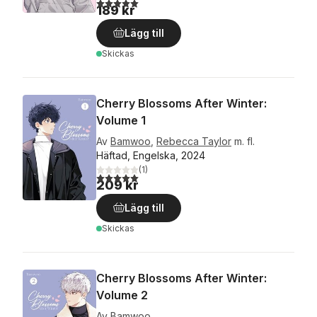
5,0
utav 5 stjärnor. Totalt antal röster:
189 kr
Lägg till
Skickas
Cherry Blossoms After Winter:
Volume 1
Av
Bamwoo
,
Rebecca Taylor
m. fl.
Häftad, Engelska, 2024
(
1
)
5,0
utav 5 stjärnor. Totalt antal röster:
209 kr
Lägg till
Skickas
Cherry Blossoms After Winter:
Volume 2
Av
Bamwoo