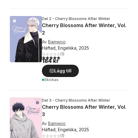
Del 2 - Cherry Blossoms After Winter
Cherry Blossoms After Winter, Vol.
2
Av
Bamwoo
Häftad, Engelska, 2025
(
1
)
5,0
utav 5 stjärnor. Totalt antal röster:
184 kr
Lägg till
Skickas
Del 3 - Cherry Blossoms After Winter
Cherry Blossoms After Winter, Vol.
3
Av
Bamwoo
Häftad, Engelska, 2025
(
1
)