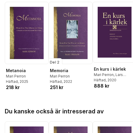
Del 2
En kurs i kärlek
Metanoia
Memoria
Mari Perron
,
Lars
Mari Perron
Mari Perron
Gimstedt
Häftad
, 2020
Häftad
, 2025
Häftad
, 2022
888 kr
218 kr
251 kr
Hoppa över listan
Du kanske också är intresserad av