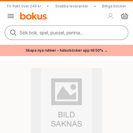
Fri frakt över 249 kr
•
Snabba leveranser
•
Billiga böcker
Sök bok, spel, pussel, penna...
Skapa nya rutiner – hälsoböcker upp till 50% →