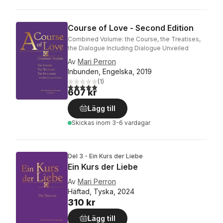
Course of Love - Second Edition
Combined Volume: the Course, the Treatises,
the Dialogue Including Dialogue Unveiled
Av
Mari Perron
Inbunden, Engelska, 2019
(
1
)
5,0
utav 5 stjärnor. Totalt antal röster:
607 kr
Lägg till
Skickas
inom 3-6 vardagar
Del 3 - Ein Kurs der Liebe
Ein Kurs der Liebe
Av
Mari Perron
Häftad, Tyska, 2024
310 kr
Lägg till