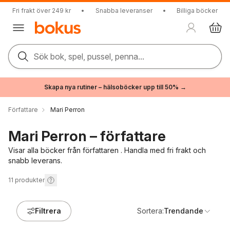
Fri frakt över 249 kr
•
Snabba leveranser
•
Billiga böcker
Sök bok, spel, pussel, penna...
Skapa nya rutiner – hälsoböcker upp till 50% →
Författare
Mari Perron
Mari Perron – författare
Visar alla böcker från författaren . Handla med fri frakt och
snabb leverans.
11
produkter
Filtrera
Sortera:
Trendande