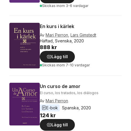
Skickas
inom 3-6 vardagar
En kurs i kärlek
Av
Mari Perron
,
Lars Gimstedt
Häftad, Svenska, 2020
888 kr
Lägg till
Skickas
inom 7-10 vardagar
Un curso de amor
El curso, los tratados, los diálogos
Av
Mari Perron
E-bok
Spanska
, 
2020
124 kr
Lägg till