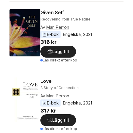
Given Self
Recovering Your True Nature
Av
Mari Perron
E-bok
Engelska
, 
2021
316 kr
Lägg till
Läs direkt efter köp
Love
A Story of Connection
Av
Mari Perron
E-bok
Engelska
, 
2021
317 kr
Lägg till
Läs direkt efter köp