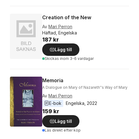
Creation of the New
Av
Mari Perron
Häftad, Engelska
187 kr
Lägg till
Skickas
inom 3-6 vardagar
Memoria
A Dialogue on Mary of Nazareth''s Way of Mary
Av
Mari Perron
E-bok
Engelska
, 
2022
159 kr
Lägg till
Läs direkt efter köp