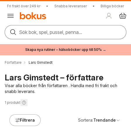
Fri frakt över 249 kr
•
Snabba leveranser
•
Billiga böcker
Sök bok, spel, pussel, penna...
Skapa nya rutiner – hälsoböcker upp till 50% →
Författare
Lars Gimstedt
Lars Gimstedt – författare
Visar alla böcker från författaren . Handla med fri frakt och
snabb leverans.
1
produkt
Filtrera
Sortera:
Trendande