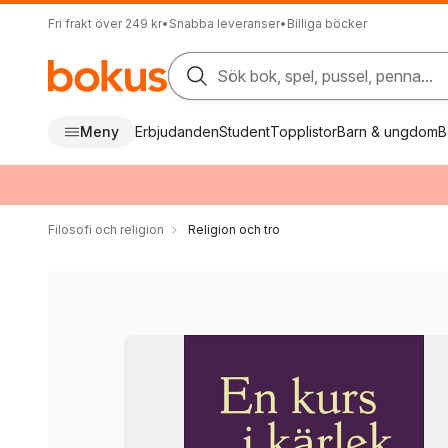
Fri frakt över 249 kr
•
Snabba leveranser
•
Billiga böcker
Sök bok, spel, pussel, penna...
Meny
Erbjudanden
Student
Topplistor
Barn & ungdom
B
Filosofi och religion
Religion och tro