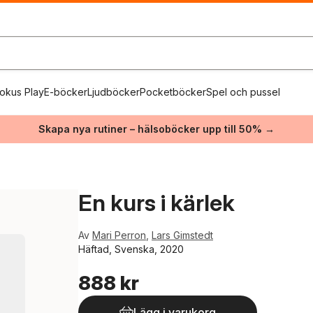
okus Play
E-böcker
Ljudböcker
Pocketböcker
Spel och pussel
Skapa nya rutiner – hälsoböcker upp till 50% →
En kurs i kärlek
Av
Mari Perron
,
Lars Gimstedt
Häftad, Svenska, 2020
888 kr
Lägg i varukorg