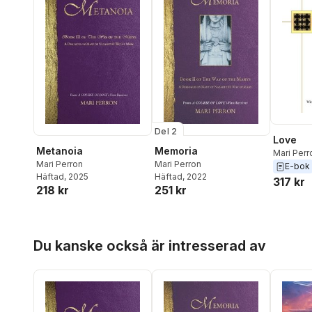
Del 2
Love
Metanoia
Memoria
Mari Perr
Mari Perron
Mari Perron
E-bok
Häftad
, 2025
Häftad
, 2022
317 kr
218 kr
251 kr
Hoppa över listan
Du kanske också är intresserad av