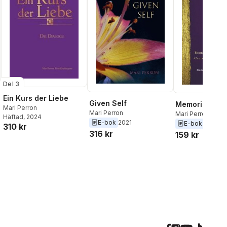
Del 3
Ein Kurs der Liebe
Given Self
Memoria
Mari Perron
Mari Perron
Mari Perron
Häftad
, 2024
E-bok
2021
E-bok
2022
310 kr
316 kr
159 kr