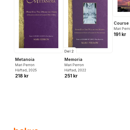
Course 
Mari Perr
191 kr
Del 2
Metanoia
Memoria
Mari Perron
Mari Perron
Häftad
, 2025
Häftad
, 2022
218 kr
251 kr