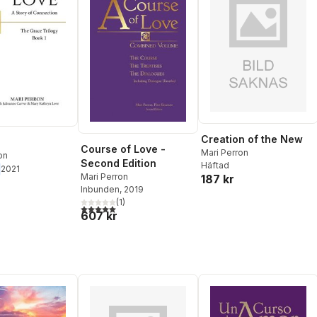
Creation of the New
Course of Love -
Mari Perron
on
Second Edition
Häftad
2021
Mari Perron
187 kr
Inbunden
, 2019
(
1
)
5,0
utav 5 stjärnor. Totalt antal röster:
607 kr