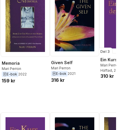
Del 3
Ein Kurs der L
Given Self
Memoria
Mari Perron
Mari Perron
Mari Perron
Häftad
, 2024
E-bok
2021
E-bok
2022
310 kr
316 kr
159 kr