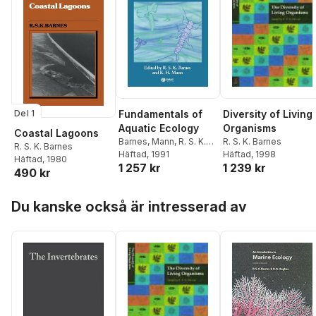
Fundamentals of
Diversity of Living
Del 1
Aquatic Ecology
Organisms
Coastal Lagoons
Barnes
,
Mann
,
R. S. K.
R. S. K. Barnes
R. S. K. Barnes
Barnes
Häftad
, 1991
,
K. H. Mann
Häftad
, 1998
Häftad
, 1980
1 257 kr
1 239 kr
490 kr
Hoppa över listan
Du kanske också är intresserad av