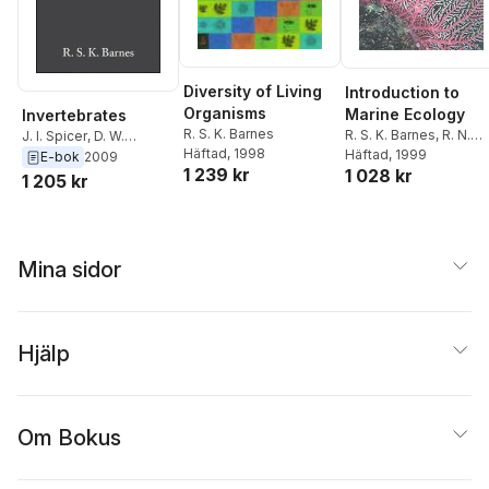
Diversity of Living
Introduction to
Organisms
Marine Ecology
Invertebrates
R. S. K. Barnes
R. S. K. Barnes
,
R. N.
J. I. Spicer
,
D. W.
Häftad
, 1998
Hughes
Häftad
, 1999
Golding
,
P. J. W. Olive
,
E-bok
2009
1 239 kr
1 028 kr
Peter P. Calow
,
R. S. K.
1 205 kr
Barnes
Mina sidor
Hjälp
Om Bokus