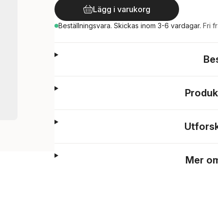
Lägg i varukorg
Beställningsvara.
Skickas
inom 3-6 vardagar
.
Fri f
Be
Produk
Utfors
Mer om