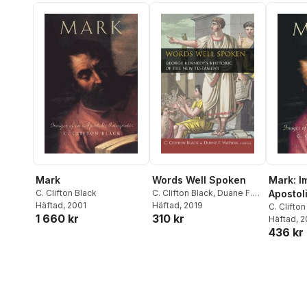
Mark
Words Well Spoken
Mark: I
C. Clifton Black
C. Clifton Black
,
Duane F.
Apostoli
Häftad
, 2001
Watson
Häftad
, 2019
C. Clifton
1 660 kr
310 kr
Häftad
, 
436 kr