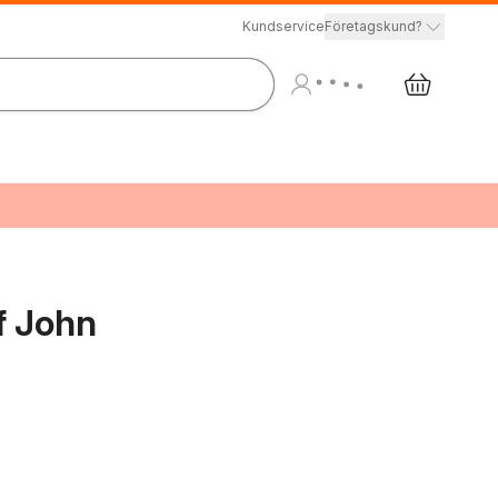
Kundservice
Företagskund?
f John