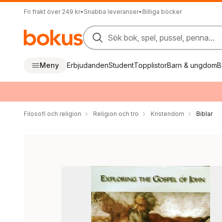
Fri frakt över 249 kr
•
Snabba leveranser
•
Billiga böcker
Sök bok, spel, pussel, penna...
Meny
Erbjudanden
Student
Topplistor
Barn & ungdom
B
Filosofi och religion
Religion och tro
Kristendom
Biblar