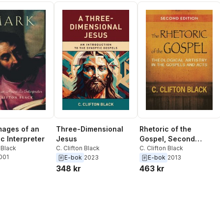
mages of an
Three-Dimensional
Rhetoric of the
c Interpreter
Jesus
Gospel, Second
 Black
C. Clifton Black
Edition
C. Clifton Black
2001
E-bok
2023
E-bok
2013
348 kr
463 kr