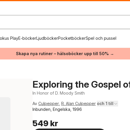
okus Play
E-böcker
Ljudböcker
Pocketböcker
Spel och pussel
Skapa nya rutiner – hälsoböcker upp till 50% →
Exploring the Gospel o
In Honor of D. Moody Smith
Av
Culpepper
,
R. Alan Culpepper
och 1 till
Inbunden, Engelska, 1996
549 kr