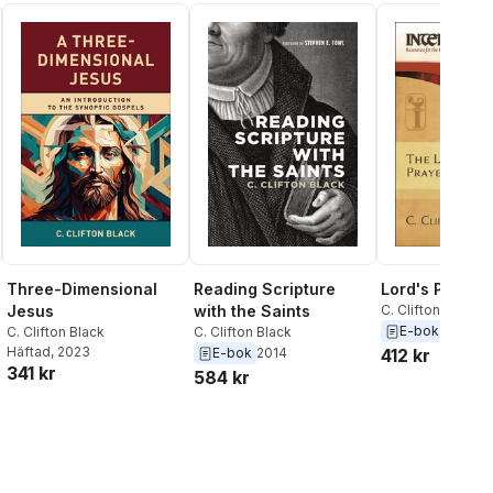
Three-Dimensional
Reading Scripture
Lord's Prayer
Jesus
with the Saints
C. Clifton Black
E-bok
2018
C. Clifton Black
C. Clifton Black
Häftad
, 2023
E-bok
2014
412 kr
341 kr
584 kr