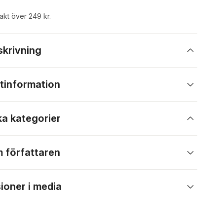
rakt över 249 kr.
skrivning
tinformation
ka kategorier
 författaren
ioner i media