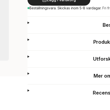
Beställningsvara.
Skickas
inom 5-8 vardagar
.
Fri f
Be
Produk
Utfors
Mer om
Recens