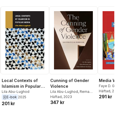
Local Contexts of
Cunning of Gender
Media Worlds
Islamism in Popular
Violence
Faye D. Ginsburg
Lughod
Häftad
, 2002
,
Brian Lar
Media
Lila Abu-Lughod
Lila Abu-Lughod
,
Rema
291 kr
Hammami
Häftad
, 2023
,
Nadera
E-bok
2025
347 kr
Shalhoub-Kevorkian
201 kr