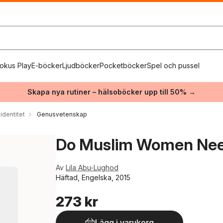
okus Play
E-böcker
Ljudböcker
Pocketböcker
Spel och pussel
Skapa nya rutiner – hälsoböcker upp till 50% →
identitet
Genusvetenskap
Do Muslim Women Nee
Av
Lila Abu-Lughod
Häftad, Engelska, 2015
273 kr
Lägg i varukorg