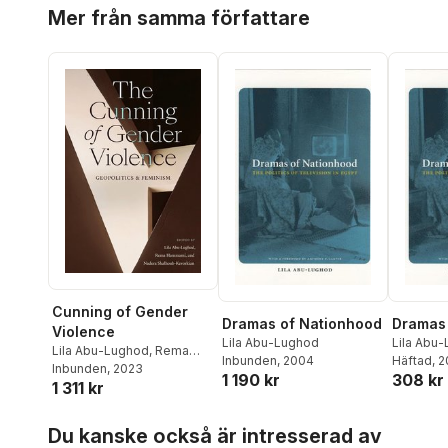
Hoppa över listan
Mer från samma författare
Cunning of Gender
Dramas of Nationhood
Dramas 
Violence
Lila Abu-Lughod
Lila Abu
Lila Abu-Lughod
,
Rema
Inbunden
, 2004
Häftad
, 
Hammami
Inbunden
, 2023
,
Nadera
1 190 kr
308 kr
1 311 kr
Shalhoub-Kevorkian
Hoppa över listan
Du kanske också är intresserad av