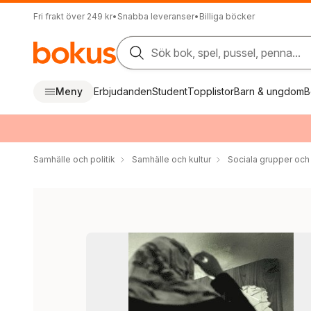
Fri frakt över 249 kr
•
Snabba leveranser
•
Billiga böcker
Sök bok, spel, pussel, penna...
Meny
Erbjudanden
Student
Topplistor
Barn & ungdom
B
Samhälle och politik
Samhälle och kultur
Sociala grupper och 