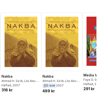
Media Worlds
Nakba
Nakba
Faye D. Ginsburg
Ahmad H. Sa'di
,
Lila Abu-
Ahmad H. Sa'di
,
Lila Abu-
Lughod
Häftad
, 2002
,
Brian Lar
Lughod
Häftad
, 2007
Lughod
E-bok
2007
291 kr
316 kr
489 kr