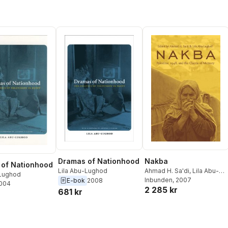
Dramas of Nationhood
Nakba
of Nationhood
Lila Abu-Lughod
Ahmad H. Sa'di
,
Lila Abu-
-Lughod
Lughod
Inbunden
, 2007
E-bok
2008
2004
2 285 kr
681 kr