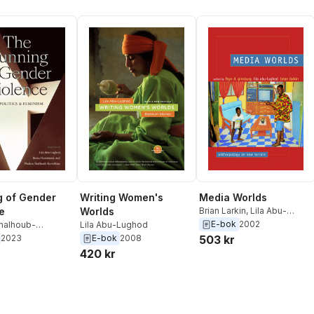
 of Gender
Writing Women's
Media Worlds
e
Worlds
Brian Larkin
,
Lila Abu-
Lughod
,
Faye D. Ginsburg
E-bok
2002
halhoub-
Lila Abu-Lughod
n
,
Rema
2023
E-bok
2008
503 kr
i
,
Lila Abu-Lughod
420 kr