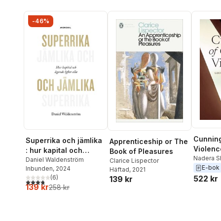
-46%
Cunning
Superrika och jämlika
Apprenticeship or The
Violenc
: hur kapital och
Book of Pleasures
Nadera S
ägande lyfter alla
Daniel Waldenström
Clarice Lispector
Kevorkia
E-bok
Inbunden
, 2024
Häftad
, 2021
Hammam
(
6
)
522 kr
139 kr
3,8
utav 5 stjärnor. Totalt antal röster:
139 kr
258 kr