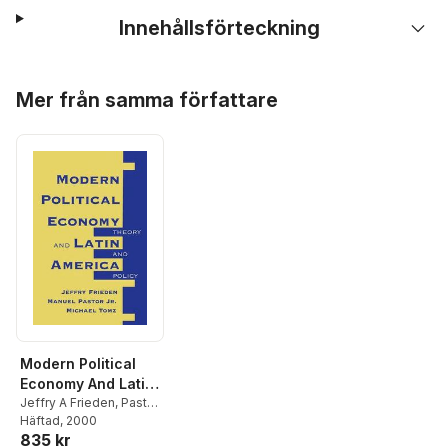
Innehållsförteckning
Hoppa över listan
Mer från samma författare
Modern Political
Economy And Latin
America
Jeffry A Frieden
,
Pastor
Manuel
Häftad
, 2000
,
Michael Tomz
835 kr