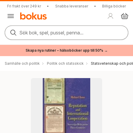
Fri frakt över 249 kr
•
Snabba leveranser
•
Billiga böcker
Sök bok, spel, pussel, penna...
Skapa nya rutiner – hälsoböcker upp till 50% →
Samhälle och politik
Politik och statsskick
Statsvetenskap och polit