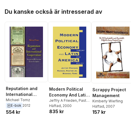
Hoppa över listan
Du kanske också är intresserad av
Reputation and
Modern Political
Scrappy Project
International
Economy And Latin
Management
Cooperation
Michael Tomz
America
Jeffry A Frieden
,
Pastor
Kimberly Wiefling
E-bok
2012
Manuel
Häftad
, 2000
,
Michael Tomz
Häftad
, 2007
835 kr
157 kr
554 kr