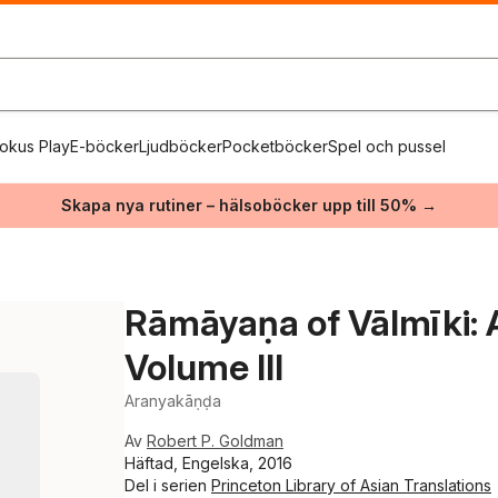
okus Play
E-böcker
Ljudböcker
Pocketböcker
Spel och pussel
Skapa nya rutiner – hälsoböcker upp till 50% →
Rāmāyaṇa of Vālmīki: A
Volume III
Aranyakāṇḍa
Av
Robert P. Goldman
Häftad, Engelska, 2016
Del i serien
Princeton Library of Asian Translations