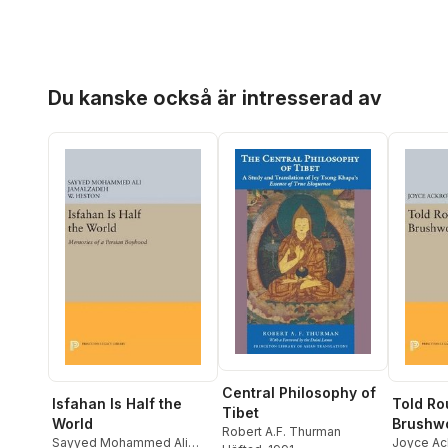
Hoppa över listan
Du kanske också är intresserad av
Central Philosophy of
Isfahan Is Half the
Told Ro
Tibet
World
Brushwo
Robert A.F. Thurman
Sayyed Mohammed Ali
Joyce Ac