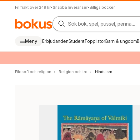
Fri frakt över 249 kr
•
Snabba leveranser
•
Billiga böcker
Sök bok, spel, pussel, penna...
Meny
Erbjudanden
Student
Topplistor
Barn & ungdom
B
Filosofi och religion
Religion och tro
Hinduism