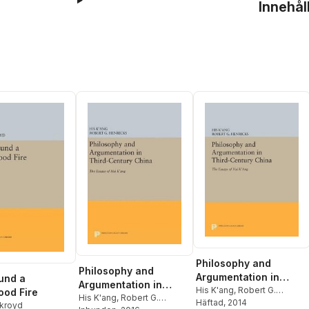
Innehål
Philosophy and
Philosophy and
Argumentation in
und a
Argumentation in
Third-Century China
His K'ang
,
Robert G.
od Fire
Third-Century China
His K'ang
,
Robert G.
Henricks
Häftad
, 2014
kroyd