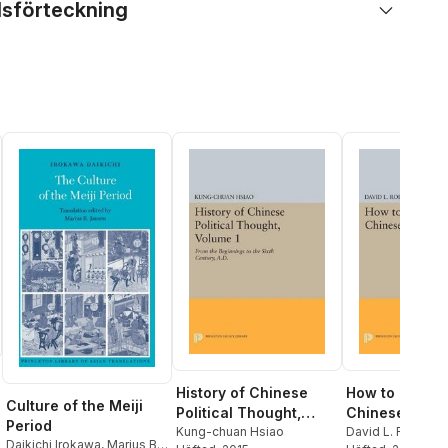
lsförteckning
History of Chinese
How to Read t
Culture of the Meiji
Political Thought,
Chinese Nove
Period
Volume 1
Kung-chuan Hsiao
David L. Rolston
Daikichi Irokawa
,
Marius B.