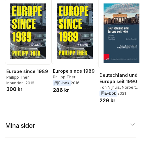
Europe since 1989
Europe since 1989
Deutschland und
Philipp Ther
Philipp Ther
Europa seit 1990
Inbunden
, 2016
E-bok
2016
Ton Nijhuis
,
Norbert
300 kr
286 kr
Frei
,
Philipp Ther
,
E-bok
2021
Marianne Birthler
,
229 kr
Christina Morina
Mina sidor