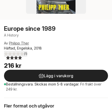
Europe since 1989
A History
Av
Philipp Ther
Häftad, Engelska, 2018
(
1
)
4,0
utav 5 stjärnor. Totalt antal röster:
216 kr
Lägg i varukorg
Beställningsvara.
Skickas
inom 5-8 vardagar
.
Fri frakt över
249 kr.
Fler format och utgåvor