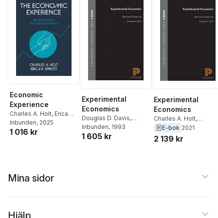
Economic
Experimental
Experimental
Experience
Economics
Economics
Charles A. Holt
,
Erica
Douglas D. Davis
,
Charles A. Holt
,
Sprott
Inbunden
, 2025
Charles A. Holt
Inbunden
, 1993
Douglas D. Davis
E-bok
2021
1 016 kr
1 605 kr
2 139 kr
Mina sidor
Hjälp