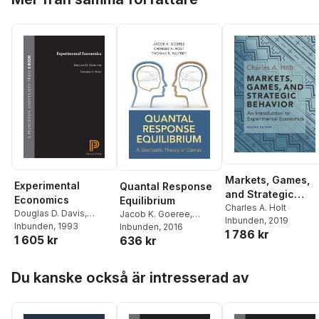
Markets, Games,
Experimental
Quantal Response
and Strategic
Economics
Equilibrium
Behavior
Charles A. Holt
Douglas D. Davis
,
Jacob K. Goeree
,
Inbunden
, 2019
Charles A. Holt
Inbunden
, 1993
Charles A. Holt
Inbunden
, 2016
,
1 786 kr
1 605 kr
636 kr
Thomas R. Palfrey
Hoppa över listan
Du kanske också är intresserad av