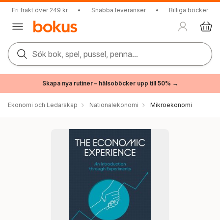
Fri frakt över 249 kr
•
Snabba leveranser
•
Billiga böcker
Sök bok, spel, pussel, penna...
Skapa nya rutiner – hälsoböcker upp till 50% →
Ekonomi och Ledarskap
Nationalekonomi
Mikroekonomi