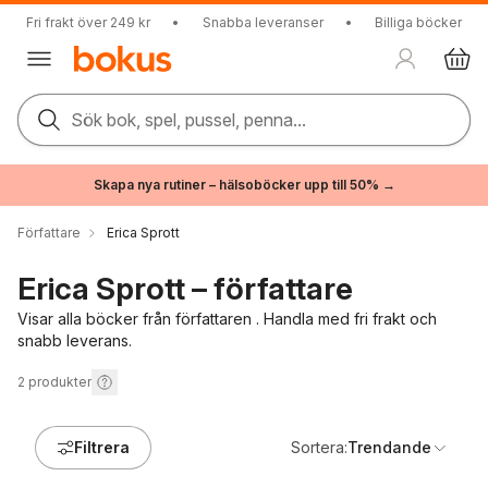
Fri frakt över 249 kr
•
Snabba leveranser
•
Billiga böcker
Sök bok, spel, pussel, penna...
Skapa nya rutiner – hälsoböcker upp till 50% →
Författare
Erica Sprott
Erica Sprott – författare
Visar alla böcker från författaren . Handla med fri frakt och
snabb leverans.
2
produkter
Filtrera
Sortera:
Trendande