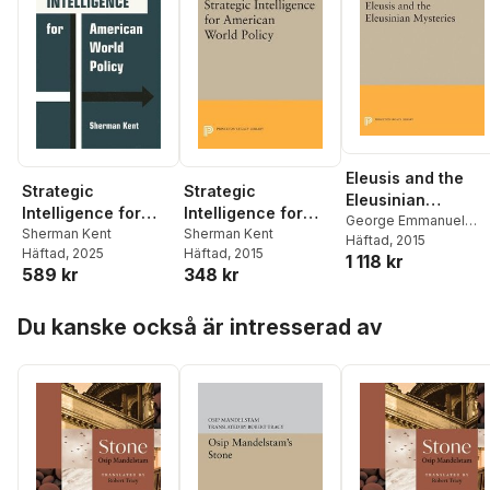
Eleusis and the
Strategic
Strategic
Eleusinian
Intelligence for
Intelligence for
Mysteries
George Emmanuel
American World
Sherman Kent
American World
Sherman Kent
Mylonas
Häftad
, 2015
Häftad
, 2025
Häftad
, 2015
Policy
Policy
1 118 kr
589 kr
348 kr
Hoppa över listan
Du kanske också är intresserad av