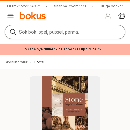
Fri frakt över 249 kr
•
Snabba leveranser
•
Billiga böcker
Sök bok, spel, pussel, penna...
Skapa nya rutiner – hälsoböcker upp till 50% →
Skönlitteratur
Poesi