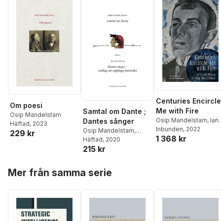
Centuries Encircle
Om poesi
Me with Fire
Samtal om Dante ;
Osip Mandelstam
Osip Mandelstam
,
Ian
Dantes sånger
Häftad
, 2023
Probstein
Inbunden
, 2022
Osip Mandelstam
,
229 kr
1 368 kr
Ralph Dutli
Häftad
, 2020
215 kr
Hoppa över listan
Mer från samma serie