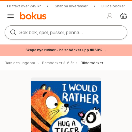
Fri frakt över 249 kr
•
Snabba leveranser
•
Billiga böcker
Sök bok, spel, pussel, penna...
Skapa nya rutiner – hälsoböcker upp till 50% →
Barn och ungdom
Barnböcker 3-6 år
Bilderböcker