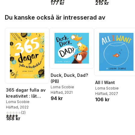
215 kr
177 kr
Hoppa över listan
Du kanske också är intresserad av
Duck, Duck, Dad?
(PB)
All I Want
Lorna Scobie
Lorna Scobie
365 dagar fulla av
Häftad
, 2021
Häftad
, 2027
kreativitet : låt
94 kr
106 kr
kreativiteten flöda
Lorna Scobie
Häftad
, 2022
varje dag hela året
(
2
)
4,0
utav 5 stjärnor. Totalt antal röster:
188 kr