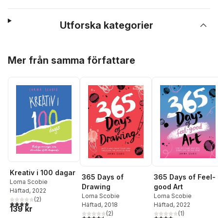
Utforska kategorier
Hoppa över listan
Mer från samma författare
Kreativ i 100 dagar
365 Days of Feel-
365 Days of
Lorna Scobie
good Art
Drawing
Häftad
, 2022
Lorna Scobie
Lorna Scobie
(
2
)
4,0
utav 5 stjärnor. Totalt antal röster:
Häftad
, 2022
Häftad
, 2018
139 kr
(
1
)
(
2
)
4,0
utav 5 stjärnor. Tota
4,5
utav 5 stjärnor. Totalt antal röster: