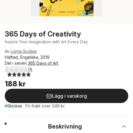
365 Days of Creativity
Inspire Your Imagination with Art Every Day
Av
Lorna Scobie
Häftad, Engelska, 2019
Del i serien
365 Days of Art
(
1
)
5,0
utav 5 stjärnor. Totalt antal röster:
188 kr
Lägg i varukorg
Skickas
.
Fri frakt över 249 kr.
Beskrivning