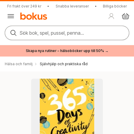
Fri frakt över 249 kr
•
Snabba leveranser
•
Billiga böcker
Sök bok, spel, pussel, penna...
Skapa nya rutiner – hälsoböcker upp till 50% →
Hälsa och familj
Självhjälp och praktiska råd