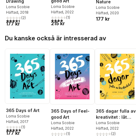
good Art
Drawing
Nature
Lorna Scobie
Lorna Scobie
Lorna Scobie
Häftad
, 2022
Häftad
, 2018
Häftad
, 2020
(
1
)
(
2
)
177 kr
4,0
utav 5 stjärnor. Totalt antal röster:
4,5
utav 5 stjärnor. Totalt antal röster:
215 kr
177 kr
Hoppa över listan
Du kanske också är intresserad av
365 Days of Art
365 Days of Feel-
365 dagar fulla av
Lorna Scobie
good Art
kreativitet : låt
Häftad
, 2017
Lorna Scobie
kreativiteten flöda
Lorna Scobie
(
1
)
Häftad
, 2022
Häftad
, 2022
varje dag hela åre
5,0
utav 5 stjärnor. Totalt antal röster:
177 kr
(
1
)
(
2
)
4,0
utav 5 stjärnor. Totalt antal röster: