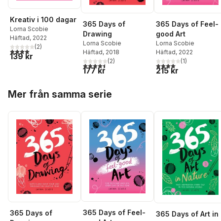
Kreativ i 100 dagar
365 Days of Feel-
365 Days of
Lorna Scobie
good Art
Drawing
Häftad
, 2022
Lorna Scobie
Lorna Scobie
(
2
)
4,0
utav 5 stjärnor. Totalt antal röster:
Häftad
, 2022
Häftad
, 2018
139 kr
(
1
)
(
2
)
4,0
utav 5 stjärnor. Tota
4,5
utav 5 stjärnor. Totalt antal röster:
215 kr
177 kr
Hoppa över listan
Mer från samma serie
365 Days of Feel-
365 Days of
365 Days of Art in