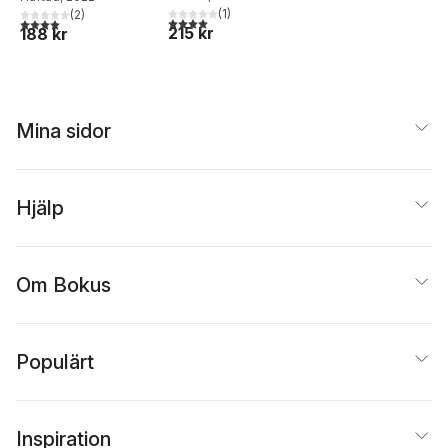
(
1
)
(
2
)
4,0
utav 5 stjärnor. Totalt antal röster:
4,0
utav 5 stjärnor. Totalt antal röster:
215 kr
188 kr
Mina sidor
Hjälp
Om Bokus
Populärt
Inspiration