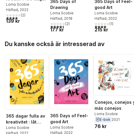
365 Days of Feel-
365 Days of
Lorna Scobie
good Art
Drawing
Häftad
, 2022
Lorna Scobie
Lorna Scobie
(
2
)
4,0
utav 5 stjärnor. Totalt antal röster:
Häftad
, 2022
Häftad
, 2018
139 kr
(
1
)
(
2
)
4,0
utav 5 stjärnor. Tota
4,5
utav 5 stjärnor. Totalt antal röster:
215 kr
177 kr
Hoppa över listan
Du kanske också är intresserad av
Conejos, conejos 
más conejos
Lorna Scobie
365 Days of Feel-
365 dagar fulla av
E-bok
2021
good Art
kreativitet : låt
76 kr
Lorna Scobie
kreativiteten flöda
Lorna Scobie
Häftad
, 2022
Häftad
, 2022
varje dag hela året