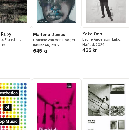
Yoko Ono
g Ruby
Marlene Dumas
Laurie Anderson
,
Eriko
le
,
Franklin
Dominic van den Boogerd
,
Osaka
Häftad
,
, 2024
Thierry Raspail
2016
Jessica Morgan
Barbara Bloom
Inbunden
, 2009
,
Mariuccia
463 kr
645 kr
Casadio
,
Ilaria Bonacossa