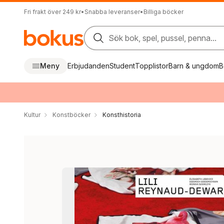
Fri frakt över 249 kr
•
Snabba leveranser
•
Billiga böcker
Sök bok, spel, pussel, penna...
Meny
Erbjudanden
Student
Topplistor
Barn & ungdom
B
Kultur
Konstböcker
Konsthistoria