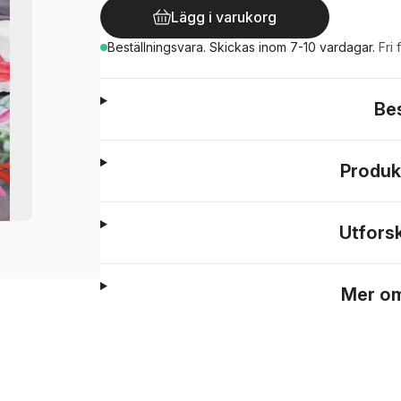
Lägg i varukorg
Beställningsvara.
Skickas
inom 7-10 vardagar
.
Fri 
Be
Produk
Utfors
Mer om