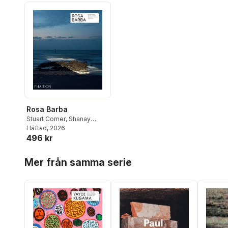
Rosa Barba
Stuart Comer
,
Shanay
Jhaveri
Häftad
, 2026
,
Élisabeth Lebovici
,
496 kr
Julie Ault
Hoppa över listan
Mer från samma serie