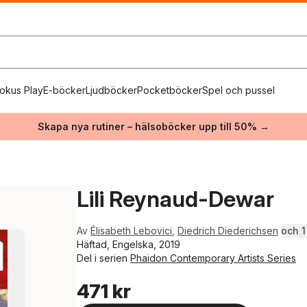
okus Play
E-böcker
Ljudböcker
Pocketböcker
Spel och pussel
Skapa nya rutiner – hälsoböcker upp till 50% →
Lili Reynaud-Dewar
Av
Élisabeth Lebovici
,
Diedrich Diederichsen
och 1 
Häftad, Engelska, 2019
Del i serien
Phaidon Contemporary Artists Series
471 kr