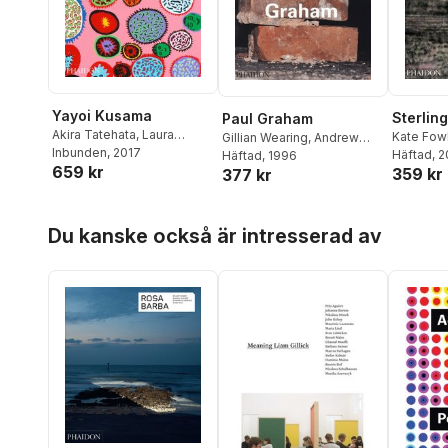
Yayoi Kusama
Sterlin
Paul Graham
Akira Tatehata
,
Laura
Kate Fow
Gillian Wearing
,
Andrew
Hoptman
Inbunden
,
, 2017
Udo Kultermann
,
Sirmans
Häftad
, 
,
Wilson
Häftad
,
, 1996
Carol Squiers
659 kr
Catherine Taft
359 kr
377 kr
Hoppa över listan
Du kanske också är intresserad av