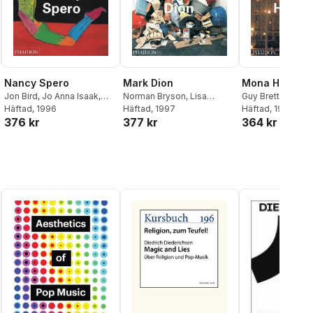
Nancy Spero
Mark Dion
Mona Hatoum
Jon Bird
,
Jo Anna Isaak
,
Norman Bryson
,
Lisa
Guy Brett
,
Michae
Sylvere Lotringer
Häftad
, 1996
Graziose Corrin
Häftad
, 1997
,
Miwon
Catherine de Ze
Häftad
, 1997
376 kr
377 kr
364 kr
Kwon