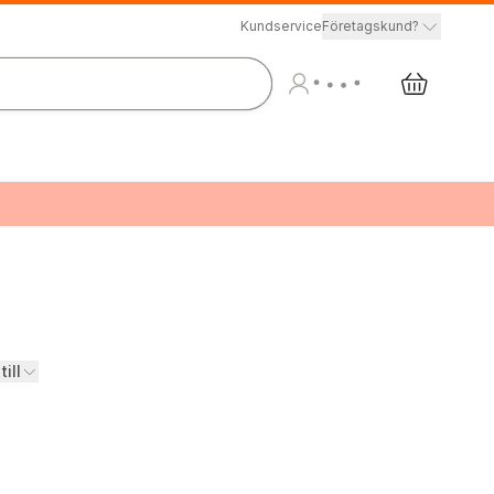
Kundservice
Företagskund?
till