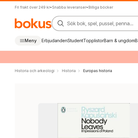
Fri frakt över 249 kr
•
Snabba leveranser
•
Billiga böcker
Sök bok, spel, pussel, penna...
Meny
Erbjudanden
Student
Topplistor
Barn & ungdom
B
Historia och arkeologi
Historia
Europas historia