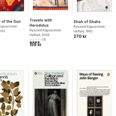
Travels with
of the Sun
Shah of Shahs
Herodotus
Kapuscinski
Ryszard Kapuscinski
Ryszard Kapuscinski
2002
Häftad
, 1992
Häftad
, 2008
270 kr
(
1
)
4,0
utav 5 stjärnor. Totalt antal röster:
159 kr