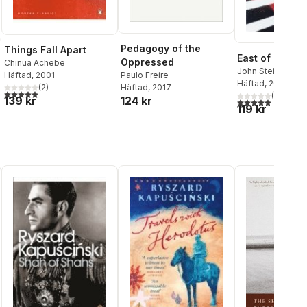
Anka Upala
,
Anatol
Vjartsinski
Pedagogy of the
Things Fall Apart
East of Eden
Oppressed
Chinua Achebe
John Steinbeck
Paulo Freire
Häftad
, 2001
Häftad
, 2014
Häftad
, 2017
(
2
)
5,0
utav 5 stjärnor. Totalt antal röster:
(
2
)
124 kr
139 kr
al röster:
5,0
utav 5 stjärnor.
119 kr