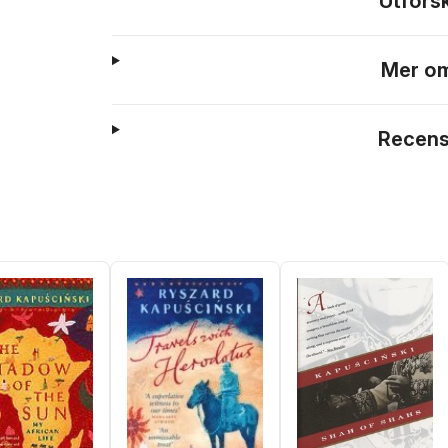
Utfors
Mer om
Recens