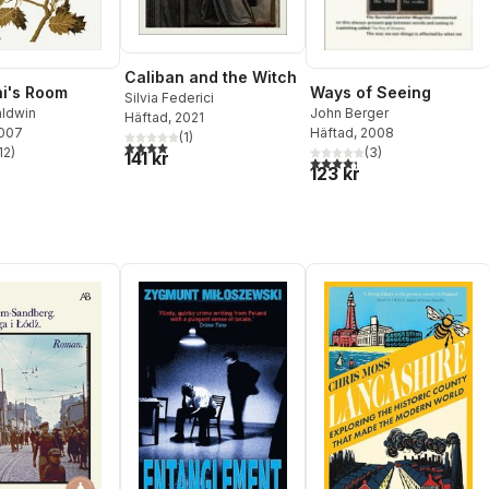
Caliban and the Witch
i's Room
Ways of Seeing
Silvia Federici
ldwin
John Berger
Häftad
, 2021
2007
Häftad
, 2008
(
1
)
4,0
utav 5 stjärnor. Totalt antal röster:
12
)
(
3
)
141 kr
stjärnor. Totalt antal röster:
4,3
utav 5 stjärnor. Totalt ant
123 kr