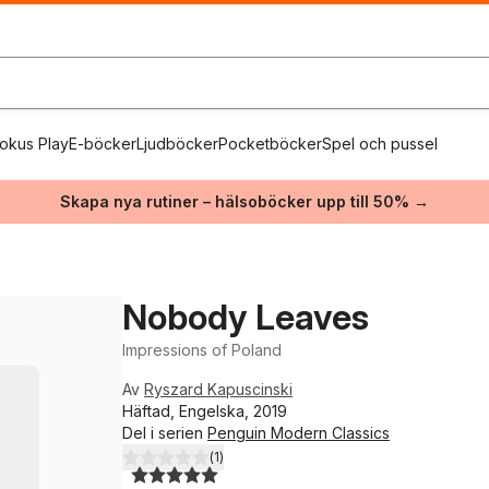
okus Play
E-böcker
Ljudböcker
Pocketböcker
Spel och pussel
Skapa nya rutiner – hälsoböcker upp till 50% →
Nobody Leaves
Impressions of Poland
Av
Ryszard Kapuscinski
Häftad, Engelska, 2019
Del i serien
Penguin Modern Classics
(
1
)
5,0
utav 5 stjärnor. Totalt antal röster: