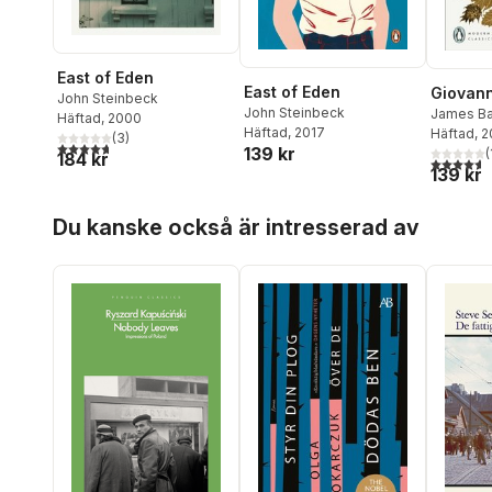
East of Eden
East of Eden
Giovann
John Steinbeck
John Steinbeck
James Ba
Häftad
, 2000
Häftad
, 2017
Häftad
, 
(
3
)
4,7
utav 5 stjärnor. Totalt antal röster:
139 kr
(
184 kr
4,6
utav 5 
139 kr
Hoppa över listan
Du kanske också är intresserad av