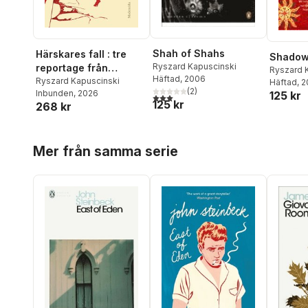
Shah of Shahs
Härskares fall : tre
Shadow 
Ryszard Kapuscinski
reportage från
Ryszard 
Häftad
, 2006
imperiernas slut
Ryszard Kapuscinski
Häftad
, 
(
2
)
Inbunden
, 2026
125 kr
3,0
utav 5 stjärnor. Totalt antal röster:
125 kr
268 kr
Hoppa över listan
Mer från samma serie