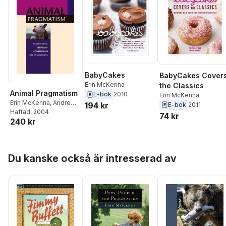
BabyCakes
BabyCakes Cover
Erin McKenna
the Classics
Animal Pragmatism
E-bok
2010
Erin McKenna
Erin McKenna
,
Andrew
194 kr
E-bok
2011
Light
Häftad
, 2004
74 kr
240 kr
Hoppa över listan
Du kanske också är intresserad av