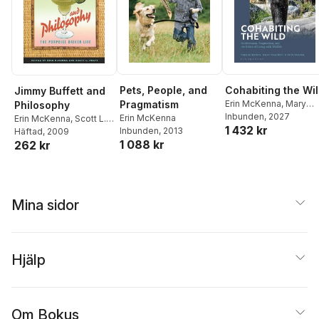
Pets, People, and
Cohabiting the Wi
Jimmy Buffett and
Pragmatism
Erin McKenna
,
Mary
Philosophy
Trachsel
Inbunden
,
, 2027
Tess Varner
Erin McKenna
Erin McKenna
,
Scott L.
1 432 kr
Inbunden
, 2013
Pratt
Häftad
, 2009
1 088 kr
262 kr
Mina sidor
Hjälp
Om Bokus