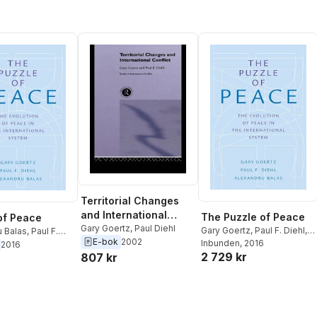
Territorial Changes
and International
The Puzzle of Peace
of Peace
Conflict
Gary Goertz
,
Paul Diehl
Gary Goertz
,
Paul F. Diehl
,
u Balas
,
Paul F.
E-bok
2002
Alexandru Balas
Inbunden
, 2016
y Goertz
2016
2 729 kr
807 kr