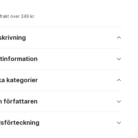
 frakt över 249 kr.
skrivning
tinformation
ka kategorier
 författaren
lsförteckning