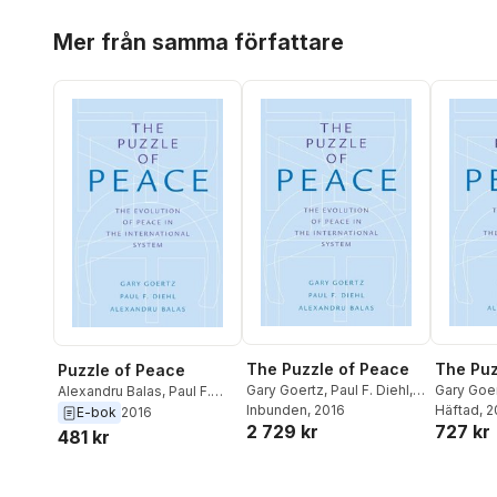
Hoppa över listan
Mer från samma författare
The Puzzle of Peace
The Puz
Puzzle of Peace
Gary Goertz
,
Paul F. Diehl
,
Gary Goe
Alexandru Balas
,
Paul F.
Alexandru Balas
Inbunden
, 2016
Alexandr
Häftad
, 
Diehl
,
Gary Goertz
E-bok
2016
2 729 kr
727 kr
481 kr
Hoppa över listan