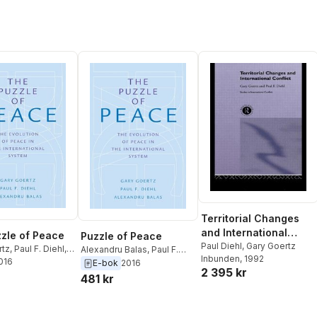
Territorial Changes
and International
zle of Peace
Puzzle of Peace
Conflict
Paul Diehl
,
Gary Goertz
rtz
,
Paul F. Diehl
,
Alexandru Balas
,
Paul F.
Inbunden
, 1992
u Balas
2016
Diehl
,
Gary Goertz
E-bok
2016
2 395 kr
481 kr