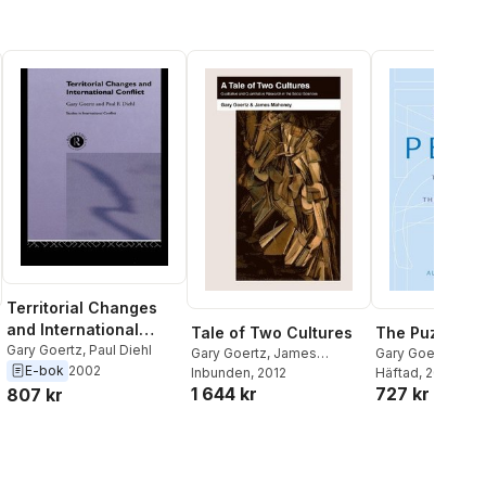
Territorial Changes
and International
Tale of Two Cultures
The Puzzle of
Conflict
Gary Goertz
,
Paul Diehl
Gary Goertz
,
James
Gary Goertz
,
Paul
E-bok
2002
Mahoney
Inbunden
, 2012
Alexandru Balas
Häftad
, 2016
1 644 kr
727 kr
807 kr