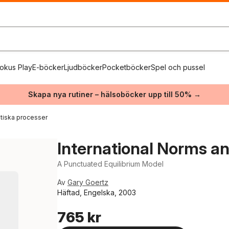
okus Play
E-böcker
Ljudböcker
Pocketböcker
Spel och pussel
Skapa nya rutiner – hälsoböcker upp till 50% →
itiska processer
International Norms a
A Punctuated Equilibrium Model
Av
Gary Goertz
Häftad, Engelska, 2003
765 kr