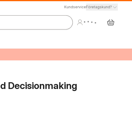
Kundservice
Företagskund?
nd Decisionmaking