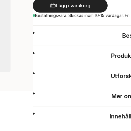
Lägg i varukorg
Beställningsvara.
Skickas
inom 10-15 vardagar
.
Fri
Be
Produk
Utfors
Mer om
Innehål