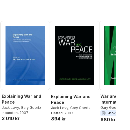
Explaining War and
War and Peace
Explaining War and
Peace
International 
Peace
Jack Levy
,
Gary Goertz
Gary Goertz
,
Paul
Jack Levy
,
Gary Goertz
Inbunden
, 2007
Häftad
, 2007
E-bok
2010
3 010 kr
894 kr
680 kr