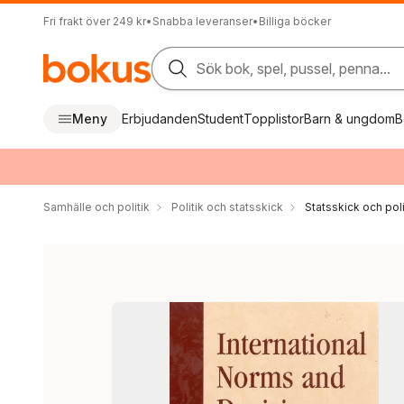
Fri frakt över 249 kr
•
Snabba leveranser
•
Billiga böcker
Sök bok, spel, pussel, penna...
Meny
Erbjudanden
Student
Topplistor
Barn & ungdom
B
Samhälle och politik
Politik och statsskick
Statsskick och pol