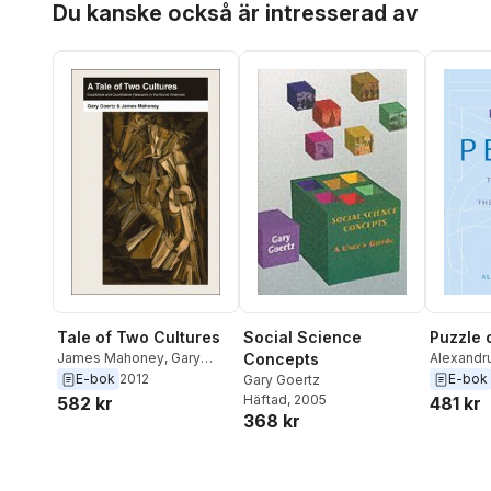
Du kanske också är intresserad av
Tale of Two Cultures
Puzzle 
Social Science
James Mahoney
,
Gary
Alexandr
Concepts
Goertz
Diehl
,
Gar
E-bok
2012
E-bok
Gary Goertz
Häftad
, 2005
582 kr
481 kr
368 kr