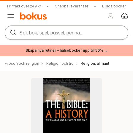
Fri frakt över 249 kr
•
Snabba leveranser
•
Billiga böcker
Sök bok, spel, pussel, penna...
Skapa nya rutiner – hälsoböcker upp till 50% →
Filosofi och religion
Religion och tro
Religion: allmänt