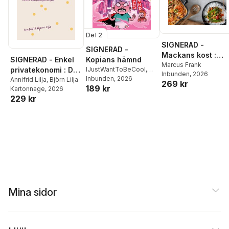
Del 2
SIGNERAD -
SIGNERAD -
Mackans kost :
SIGNERAD - Enkel
Kopians hämnd
Middagar och
Marcus Frank
privatekonomi : Din
IJustWantToBeCool
,
Inbunden
, 2026
matlådor
Joel Adolphson
Inbunden
, 2026
,
Emil
praktiska guide till
Annifrid Lilja
,
Björn Lilja
269 kr
189 kr
Ejdemo Beer
,
Victor
Kartonnage
, 2026
livets alla
Beer
229 kr
pengafrågor
Mina sidor