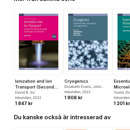
Ionization and Ion
Cryogenics
Essenti
Transport (Second
Elizabeth Evans
,
John
Microel
Vandore
Inbunden
,
Beth Evans
, 2022
,
John
Edition)
David B. Go
Circuit
Yumin Zh
1 908 kr
Vandore
,
Tom Bradshaw
Inbunden
, 2022
Inbunden
Edition)
1 847 kr
1 201 k
Hoppa över listan
Du kanske också är intresserad av