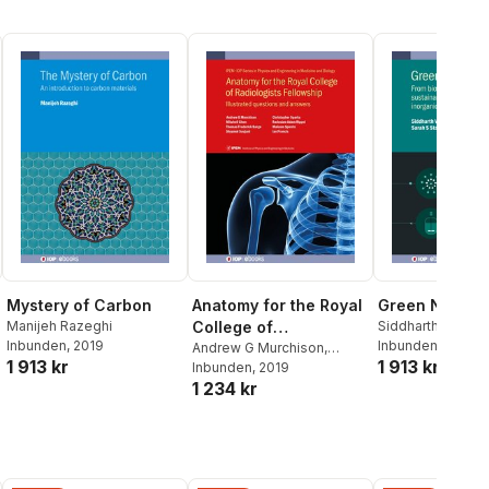
Mystery of Carbon
Anatomy for the Royal
Green Nanoma
Manijeh Razeghi
College of
Siddharth Patwa
Inbunden
, 2019
Sarah Staniland
Inbunden
, 2019
Radiologists
Andrew G Murchison
,
1 913 kr
1 913 kr
Mitchell Chen
Inbunden
, 2019
,
Thomas
Fellowship
1 234 kr
Frederick Barge
,
Shyamal
Saujani
,
Christopher
Sparks
,
Radoslaw Adam
Rippel
,
Ian Francis
,
Malcolm
Sperrin