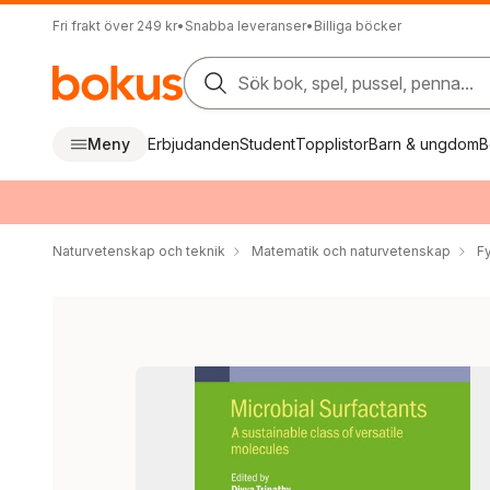
Fri frakt över 249 kr
•
Snabba leveranser
•
Billiga böcker
Sök bok, spel, pussel, penna...
Meny
Erbjudanden
Student
Topplistor
Barn & ungdom
B
Naturvetenskap och teknik
Matematik och naturvetenskap
F