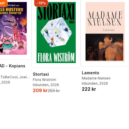
ad!
-19%
D - Kopians
Lamento
Stortaxi
tToBeCool
,
Joel
Madame Nielsen
Flora Wiström
on
, 2026
,
Emil Ejdemo
Inbunden
, 2026
Inbunden
, 2026
tor Beer
222 kr
209 kr
259 kr