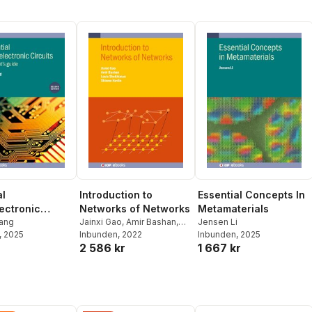
al
Introduction to
Essential Concepts In
ectronic
Networks of Networks
Metamaterials
s (Second
ang
Jainxi Gao
,
Amir Bashan
,
Jensen Li
, 2025
Louis Shekhtman
Inbunden
, 2022
,
Shlomo
Inbunden
, 2025
r
2 586 kr
1 667 kr
Havlin