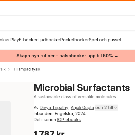
okus Play
E-böcker
Ljudböcker
Pocketböcker
Spel och pussel
Skapa nya rutiner – hälsoböcker upp till 50% →
ysik
Tillämpad fysik
Microbial Surfactants
A sustainable class of versatile molecules
Av
Divya Tripathy
,
Anjali Gupta
och 2 till
Inbunden, Engelska, 2024
Del i serien
IOP ebooks
1 787 kr