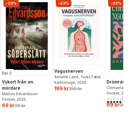
-30%
-23%
-30%
Vagusnerven
Del 2
Annette Løno
,
Torkil Færø
Vykort från en
Drömräkning
Kartonnage
, 2026
mördare
Chimamanda Ngoz
199 kr
259 kr
Pocket
, 2026
Mattias Edvardsson
(
1
)
Pocket
, 2026
5,0
utav 5 stjärnor.
69 kr
69 kr
99 kr
99 kr