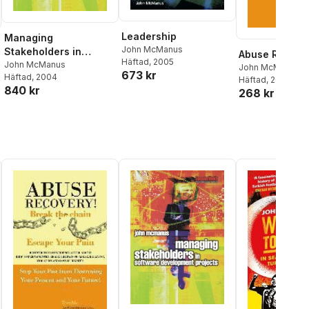
Leadership
Managing
John McManus
Stakeholders in
Abuse Recove
Häftad
, 2005
Software Development
John McManus
John McManus
673 kr
Häftad
, 2004
Projects
Häftad
, 2016
840 kr
268 kr