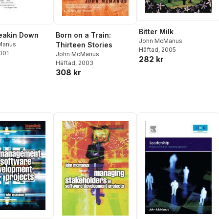
Bitter Milk
eakin Down
Born on a Train:
John McManus
Manus
Thirteen Stories
Häftad
, 2005
2001
John McManus
282 kr
Häftad
, 2003
308 kr