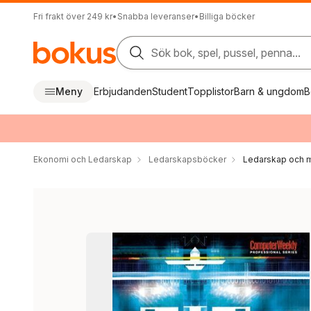
Fri frakt över 249 kr
•
Snabba leveranser
•
Billiga böcker
Sök bok, spel, pussel, penna...
Meny
Erbjudanden
Student
Topplistor
Barn & ungdom
B
Ekonomi och Ledarskap
Ledarskapsböcker
Ledarskap och m