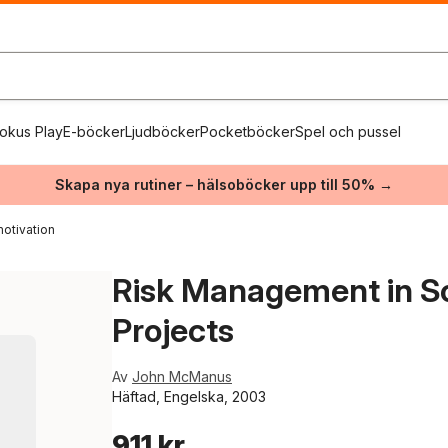
okus Play
E-böcker
Ljudböcker
Pocketböcker
Spel och pussel
Skapa nya rutiner – hälsoböcker upp till 50% →
otivation
Risk Management in S
Projects
Av
John McManus
Häftad, Engelska, 2003
911 kr