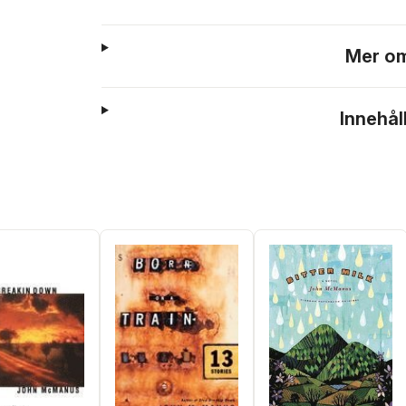
Mer om
Innehål