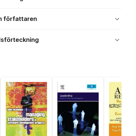
 författaren
lsförteckning