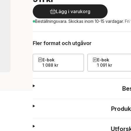
Lägg i varukorg
Beställningsvara.
Skickas
inom 10-15 vardagar
.
Fri
Fler format och utgåvor
E-bok
E-bok
1 088 kr
1 091 kr
Be
Produk
Utfors