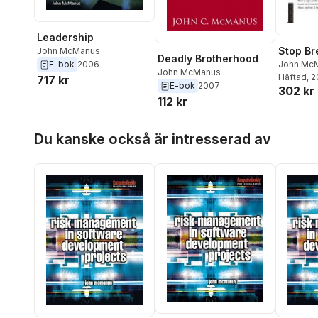
Leadership
Stop Br
John McManus
Deadly Brotherhood
John Mc
E-bok
2006
John McManus
Häftad
, 
717 kr
E-bok
2007
302 kr
112 kr
Hoppa över listan
Du kanske också är intresserad av