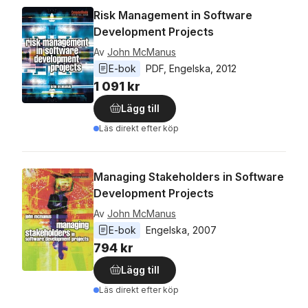
Risk Management in Software
Development Projects
Av
John McManus
E-bok
PDF
, 
Engelska
, 
2012
1 091 kr
Lägg till
Läs direkt efter köp
Managing Stakeholders in Software
Development Projects
Av
John McManus
E-bok
Engelska
, 
2007
794 kr
Lägg till
Läs direkt efter köp