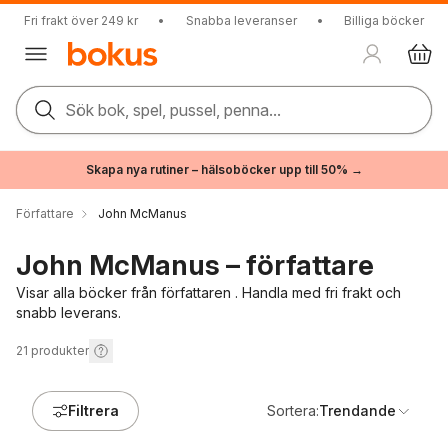
Fri frakt över 249 kr
•
Snabba leveranser
•
Billiga böcker
Sök bok, spel, pussel, penna...
Skapa nya rutiner – hälsoböcker upp till 50% →
Författare
John McManus
John McManus – författare
Visar alla böcker från författaren . Handla med fri frakt och
snabb leverans.
21
produkter
Filtrera
Sortera:
Trendande