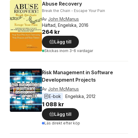
Abuse Recovery
Break the Chain - Escape Your Pain
Av
John McManus
Häftad, Engelska, 2016
264 kr
Lägg till
Skickas
inom 3-6 vardagar
Risk Management in Software
Development Projects
Av
John McManus
E-bok
Engelska
, 
2012
1 088 kr
Lägg till
Läs direkt efter köp