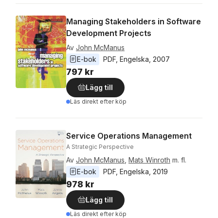
Managing Stakeholders in Software
Development Projects
Av
John McManus
E-bok
PDF
, 
Engelska
, 
2007
797 kr
Lägg till
Läs direkt efter köp
Service Operations Management
A Strategic Perspective
Av
John McManus
,
Mats Winroth
m. fl.
E-bok
PDF
, 
Engelska
, 
2019
978 kr
Lägg till
Läs direkt efter köp