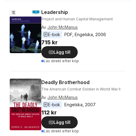
Leadership
Project and Human Capital Management
Av
John McManus
E-bok
PDF
, 
Engelska
, 
2006
715 kr
Lägg till
Läs direkt efter köp
Deadly Brotherhood
The American Combat Soldier in World War II
Av
John McManus
E-bok
Engelska
, 
2007
112 kr
Lägg till
Läs direkt efter köp