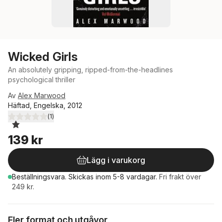
Wicked Girls
An absolutely gripping, ripped-from-the-headlines
psychological thriller
Av
Alex Marwood
Häftad, Engelska, 2012
(
1
)
1,0
utav 5 stjärnor. Totalt antal röster:
139 kr
Lägg i varukorg
Beställningsvara.
Skickas
inom 5-8 vardagar
.
Fri frakt över
249 kr.
Fler format och utgåvor