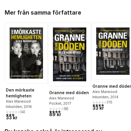
Hoppa över listan
Mer från samma författare
Granne med döde
Den mörkaste
Alex Marwood
Granne med döden
hemligheten
Inbunden
, 2014
Alex Marwood
Alex Marwood
(
11
)
Pocket
, 2017
3,9
utav 5 stjärnor. Tota
Inbunden
, 2016
33 kr
(
8
)
3,9
utav 5 stjärnor. Totalt antal röster:
(
4
)
89 kr
3,0
utav 5 stjärnor. Totalt antal röster:
33 kr
Hoppa över listan