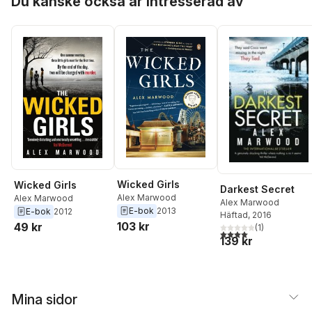
Du kanske också är intresserad av
Wicked Girls
Wicked Girls
Darkest Secret
Alex Marwood
Alex Marwood
Alex Marwood
E-bok
2013
E-bok
2012
Häftad
, 2016
103 kr
49 kr
(
1
)
4,0
utav 5 stjärnor. Tota
139 kr
Mina sidor