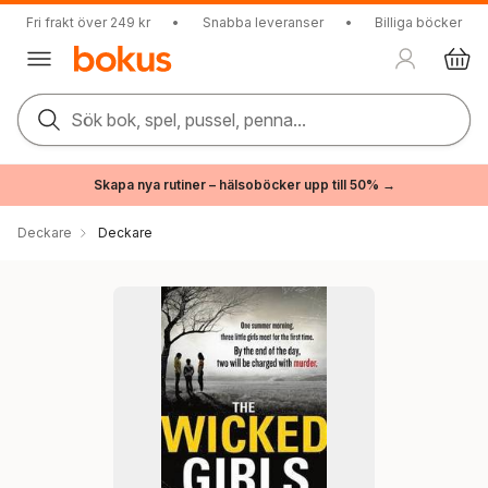
Fri frakt över 249 kr
•
Snabba leveranser
•
Billiga böcker
Sök bok, spel, pussel, penna...
Skapa nya rutiner – hälsoböcker upp till 50% →
Deckare
Deckare