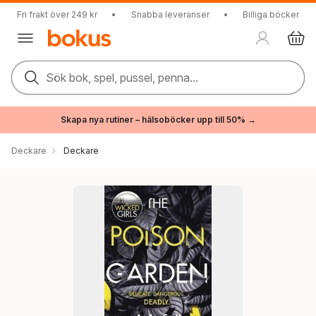
Fri frakt över 249 kr
•
Snabba leveranser
•
Billiga böcker
Sök bok, spel, pussel, penna...
Skapa nya rutiner – hälsoböcker upp till 50% →
Deckare
Deckare