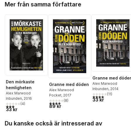
Hoppa över listan
Mer från samma författare
Granne med döde
Den mörkaste
Alex Marwood
Granne med döden
hemligheten
Inbunden
, 2014
Alex Marwood
Alex Marwood
(
11
)
Pocket
, 2017
3,9
utav 5 stjärnor. Tota
Inbunden
, 2016
33 kr
(
8
)
3,9
utav 5 stjärnor. Totalt antal röster:
(
4
)
89 kr
3,0
utav 5 stjärnor. Totalt antal röster:
33 kr
Hoppa över listan
Du kanske också är intresserad av