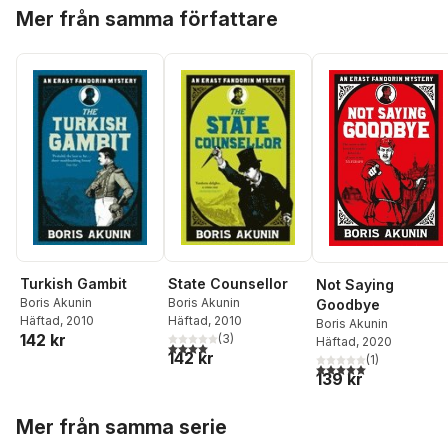
Hoppa över listan
Mer från samma författare
Turkish Gambit
State Counsellor
Not Saying
Boris Akunin
Boris Akunin
Goodbye
Häftad
, 2010
Häftad
, 2010
Boris Akunin
142 kr
(
3
)
Häftad
, 2020
4,0
utav 5 stjärnor. Totalt antal röster:
142 kr
(
1
)
5,0
utav 5 stjärnor. Tota
139 kr
Hoppa över listan
Mer från samma serie