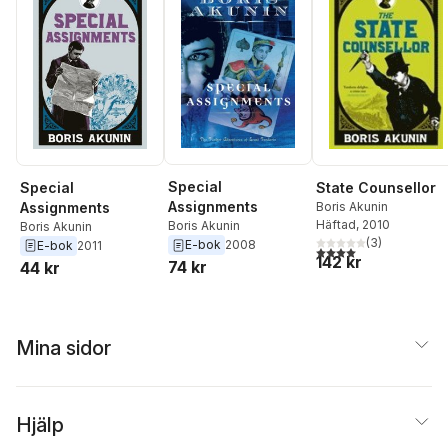
Special
Special
State Counsellor
Assignments
Assignments
Boris Akunin
Häftad
, 2010
Boris Akunin
Boris Akunin
(
3
)
E-bok
2008
E-bok
2011
4,0
utav 5 stjärnor. Tota
142 kr
74 kr
44 kr
Mina sidor
Hjälp