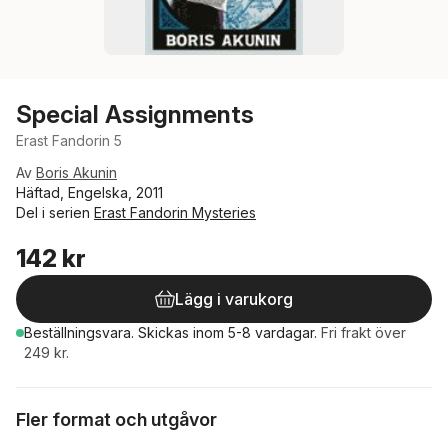
Special Assignments
Erast Fandorin 5
Av
Boris Akunin
Häftad, Engelska, 2011
Del i serien
Erast Fandorin Mysteries
142 kr
Lägg i varukorg
Beställningsvara.
Skickas
inom 5-8 vardagar
.
Fri frakt över
249 kr.
Fler format och utgåvor