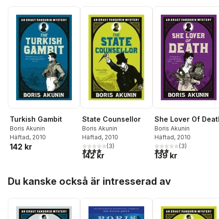
Turkish Gambit
State Counsellor
She Lover Of Deat
Boris Akunin
Boris Akunin
Boris Akunin
Häftad
, 2010
Häftad
, 2010
Häftad
, 2010
142 kr
(
3
)
(
3
)
4,0
utav 5 stjärnor. Totalt antal röster:
3,0
utav 5 stjärnor. Tota
142 kr
139 kr
Hoppa över listan
Du kanske också är intresserad av