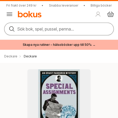
Fri frakt över 249 kr
•
Snabba leveranser
•
Billiga böcker
Sök bok, spel, pussel, penna...
Skapa nya rutiner – hälsoböcker upp till 50% →
Deckare
Deckare