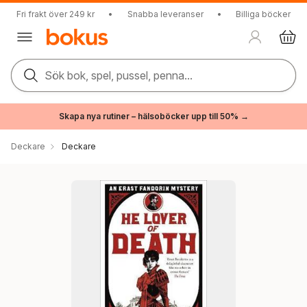
Fri frakt över 249 kr
•
Snabba leveranser
•
Billiga böcker
Sök bok, spel, pussel, penna...
Skapa nya rutiner – hälsoböcker upp till 50% →
Deckare
Deckare