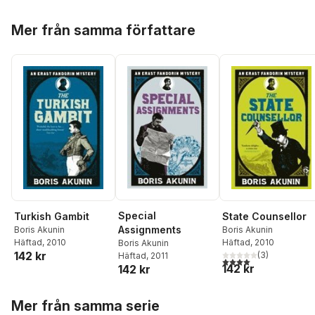
Hoppa över listan
Mer från samma författare
Special
Turkish Gambit
State Counsellor
Assignments
Boris Akunin
Boris Akunin
Häftad
, 2010
Häftad
, 2010
Boris Akunin
142 kr
(
3
)
Häftad
, 2011
4,0
utav 5 stjärnor. Tota
142 kr
142 kr
Hoppa över listan
Mer från samma serie