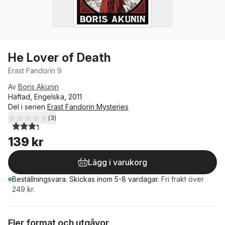
He Lover of Death
Erast Fandorin 9
Av
Boris Akunin
Häftad, Engelska, 2011
Del i serien
Erast Fandorin Mysteries
(
3
)
3,3
utav 5 stjärnor. Totalt antal röster:
139 kr
Lägg i varukorg
Beställningsvara.
Skickas
inom 5-8 vardagar
.
Fri frakt över
249 kr.
Fler format och utgåvor