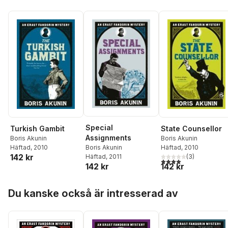
Special
Turkish Gambit
State Counsellor
Assignments
Boris Akunin
Boris Akunin
Häftad
, 2010
Häftad
, 2010
Boris Akunin
142 kr
(
3
)
Häftad
, 2011
4,0
utav 5 stjärnor. Tota
142 kr
142 kr
Hoppa över listan
Du kanske också är intresserad av