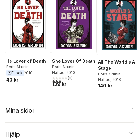
He Lover of Death
She Lover Of Death
All The World's A
Boris Akunin
Boris Akunin
Stage
Häftad
, 2010
E-bok
2010
Boris Akunin
(
3
)
43 kr
Häftad
, 2018
3,0
utav 5 stjärnor. Totalt antal röster:
139 kr
140 kr
Mina sidor
Hjälp