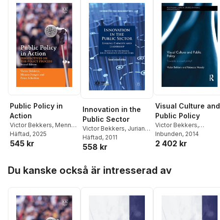
Public Policy in
Visual Culture and
Innovation in the
Action
Public Policy
Public Sector
Victor Bekkers
,
Menno
Victor Bekkers
,
Victor Bekkers
,
Jurian
Fenger
Häftad
, 2025
,
Peter Scholten
Rebecca Moody
Inbunden
, 2014
Edelenbos
Häftad
, 2011
,
V. Bekkers
,
545 kr
2 402 kr
558 kr
J. Edelenbos
,
B. Steijn
Hoppa över listan
Du kanske också är intresserad av