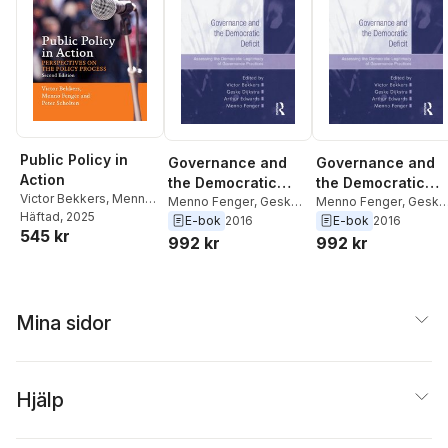
Public Policy in
Governance and
Governance and
Action
the Democratic
the Democratic
Victor Bekkers
,
Menno
Deficit
Menno Fenger
,
Geske
Deficit
Menno Fenger
,
Geske
Fenger
Häftad
, 2025
,
Peter Scholten
Dijkstra
,
Victor Bekkers
Dijkstra
,
Victor Bekker
E-bok
2016
E-bok
2016
545 kr
992 kr
992 kr
Mina sidor
Hjälp