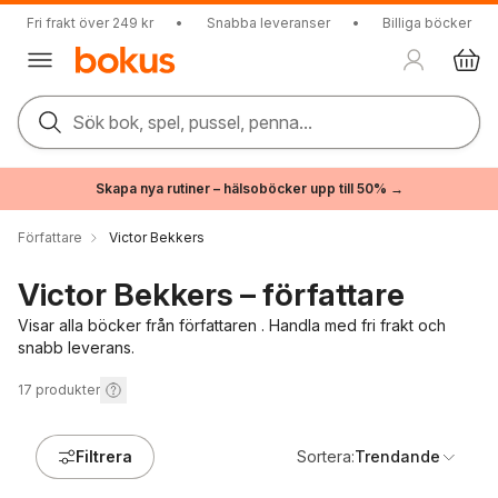
Fri frakt över 249 kr
•
Snabba leveranser
•
Billiga böcker
Sök bok, spel, pussel, penna...
Skapa nya rutiner – hälsoböcker upp till 50% →
Författare
Victor Bekkers
Victor Bekkers – författare
Visar alla böcker från författaren . Handla med fri frakt och
snabb leverans.
17
produkter
Filtrera
Sortera:
Trendande