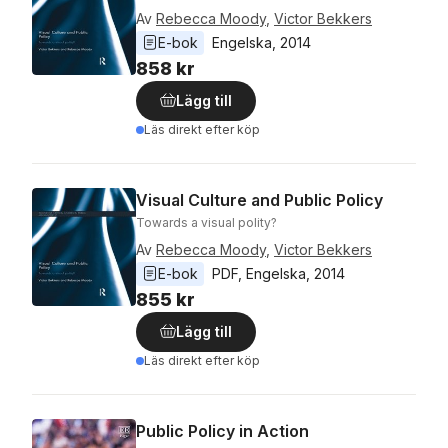
Av
Rebecca Moody
,
Victor Bekkers
E-bok
Engelska
, 
2014
858 kr
Lägg till
Läs direkt efter köp
Visual Culture and Public Policy
Towards a visual polity?
Av
Rebecca Moody
,
Victor Bekkers
E-bok
PDF
, 
Engelska
, 
2014
855 kr
Lägg till
Läs direkt efter köp
Public Policy in Action