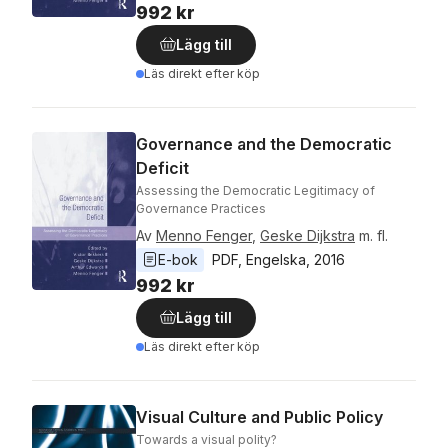
992 kr
Lägg till
Läs direkt efter köp
Governance and the Democratic
Deficit
Assessing the Democratic Legitimacy of
Governance Practices
Av
Menno Fenger
,
Geske Dijkstra
m. fl.
E-bok
PDF
, 
Engelska
, 
2016
992 kr
Lägg till
Läs direkt efter köp
Visual Culture and Public Policy
Towards a visual polity?