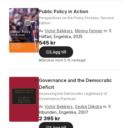
Public Policy in Action
Perspectives on the Policy Process: Second
Edition
Av
Victor Bekkers
,
Menno Fenger
m. fl.
Häftad, Engelska, 2025
545 kr
Lägg till
Skickas
inom 5-8 vardagar
Governance and the Democratic
Deficit
Assessing the Democratic Legitimacy of
Governance Practices
Av
Victor Bekkers
,
Geske Dijkstra
m. fl.
Inbunden, Engelska, 2007
2 395 kr
Lägg till