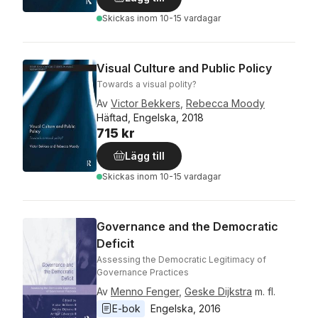
Skickas
inom 10-15 vardagar
Visual Culture and Public Policy
Towards a visual polity?
Av
Victor Bekkers
,
Rebecca Moody
Häftad, Engelska, 2018
715 kr
Lägg till
Skickas
inom 10-15 vardagar
Governance and the Democratic
Deficit
Assessing the Democratic Legitimacy of
Governance Practices
Av
Menno Fenger
,
Geske Dijkstra
m. fl.
E-bok
Engelska
, 
2016