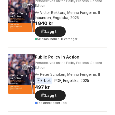
Perspectives on the Policy Process: Second
Edition
Av
Victor Bekkers
,
Menno Fenger
m. fl.
Inbunden, Engelska, 2025
1 840 kr
Lägg till
Skickas
inom 5-8 vardagar
Public Policy in Action
Perspectives on the Policy Process: Second
Edition
Av
Peter Scholten
,
Menno Fenger
m. fl.
E-bok
PDF
, 
Engelska
, 
2025
497 kr
Lägg till
Läs direkt efter köp