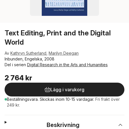
Text Editing, Print and the Digital
World
Av
Kathryn Sutherland
,
Marilyn Deegan
Inbunden, Engelska, 2008
Del i serien
Digital Research in the Arts and Humanities
2 764 kr
Lägg i varukorg
Beställningsvara.
Skickas
inom 10-15 vardagar
.
Fri frakt över
249 kr.
Beskrivning