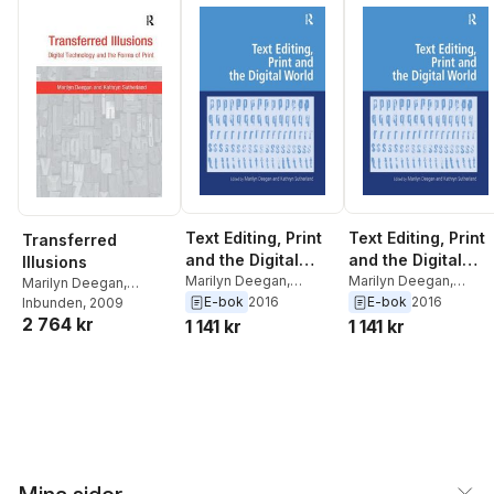
Text Editing, Print
Text Editing, Print
Transferred
and the Digital
and the Digital
Illusions
World
Marilyn Deegan
,
World
Marilyn Deegan
,
Marilyn Deegan
,
Kathryn Sutherland
Kathryn Sutherland
E-bok
2016
E-bok
2016
Kathryn Sutherland
Inbunden
, 2009
2 764 kr
1 141 kr
1 141 kr