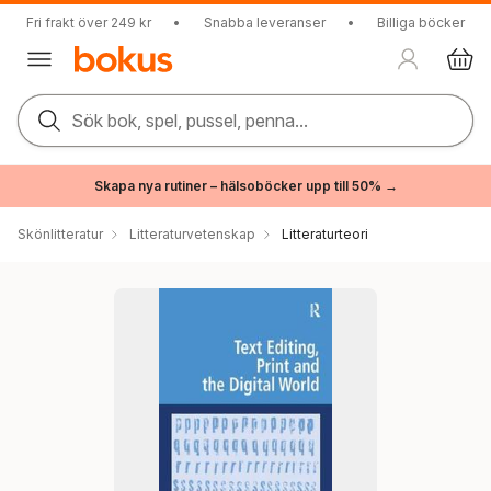
Fri frakt över 249 kr
•
Snabba leveranser
•
Billiga böcker
Sök bok, spel, pussel, penna...
Skapa nya rutiner – hälsoböcker upp till 50% →
Skönlitteratur
Litteraturvetenskap
Litteraturteori