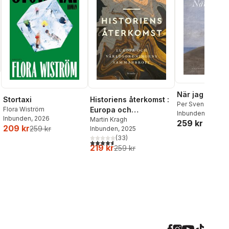
När jag dog
Stortaxi
Historiens återkomst :
Per Svensson
Flora Wiström
Europa och
Inbunden
, 2026
Inbunden
, 2026
världsordningens
Martin Kragh
259 kr
209 kr
259 kr
Inbunden
, 2025
sammanbrott
(
33
)
4,6
utav 5 stjärnor. Totalt antal röster:
219 kr
259 kr