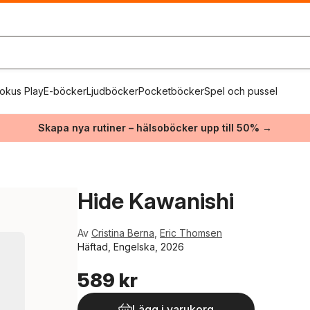
okus Play
E-böcker
Ljudböcker
Pocketböcker
Spel och pussel
Skapa nya rutiner – hälsoböcker upp till 50% →
Hide Kawanishi
Av
Cristina Berna
,
Eric Thomsen
Häftad, Engelska, 2026
589 kr
Lägg i varukorg