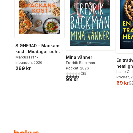
SIGNERAD - Mackans
kost : Middagar och
Mina vänner
matlådor
Marcus Frank
En trad
Inbunden
, 2026
Fredrik Backman
hemligh
269 kr
Pocket
, 2026
Liane Chi
(
35
)
4,3
utav 5 stjärnor. Totalt antal röster:
Pocket
, 
99 kr
69 kr
99