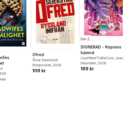
Del 2
SIGNERAD - Kopians
hämnd
Ofred
wifes
IJustWantToBeCool
,
Joel
Åsne Seierstad
et
Adolphson
Inbunden
, 2026
,
Emil Ejdemo
Storpocket
, 2026
189 kr
Beer
,
Victor Beer
ld
109 kr
2026
 kr