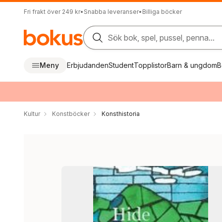
Fri frakt över 249 kr
•
Snabba leveranser
•
Billiga böcker
Sök bok, spel, pussel, penna...
Meny
Erbjudanden
Student
Topplistor
Barn & ungdom
B
Kultur
Konstböcker
Konsthistoria