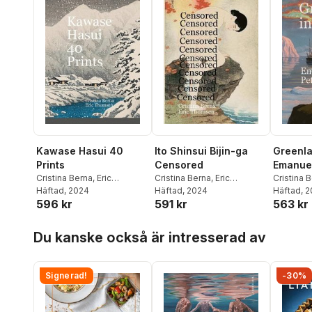
Kawase Hasui 40
Ito Shinsui Bijin-ga
Greenla
Prints
Censored
Emanuel
Cristina Berna
,
Eric
Cristina Berna
,
Eric
Cristina 
Thomsen
Häftad
, 2024
Thomsen
Häftad
, 2024
Thomse
Häftad
, 
596 kr
591 kr
563 kr
Hoppa över listan
Du kanske också är intresserad av
Signerad!
-30%