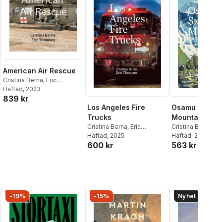
American Air Rescue
Cristina Berna
,
Eric
Thomsen
Häftad
, 2023
839 kr
Los Angeles Fire
Osamu Sugiy
Trucks
Mountains
Cristina Berna
,
Eric
Cristina Berna
,
Er
Thomsen
Häftad
, 2025
Thomsen
Häftad
, 2025
600 kr
563 kr
-19%
-15%
Nyhet