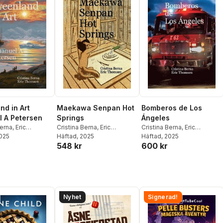
nd in Art
Maekawa Senpan Hot
Bomberos de Los
 A Petersen
Springs
Ángeles
Berna
,
Eric
Cristina Berna
,
Eric
Cristina Berna
,
Eric
n
2025
Thomsen
Häftad
, 2025
Thomsen
Häftad
, 2025
548 kr
600 kr
Nyhet
Signerad!