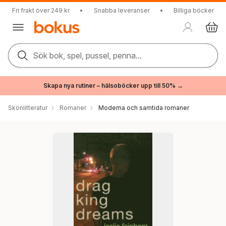
Fri frakt över 249 kr
•
Snabba leveranser
•
Billiga böcker
Sök bok, spel, pussel, penna...
Skapa nya rutiner – hälsoböcker upp till 50% →
Skönlitteratur
Romaner
Moderna och samtida romaner