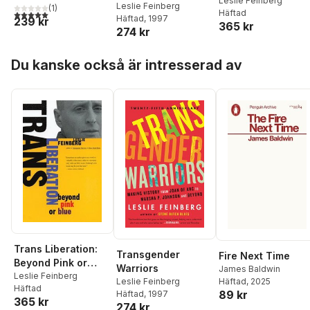
Blue
Leslie Feinberg
Leslie Feinberg
(
1
)
Häftad
5,0
utav 5 stjärnor. Totalt antal röster:
Häftad
, 1997
239 kr
365 kr
274 kr
Hoppa över listan
Du kanske också är intresserad av
Trans Liberation:
Transgender
Fire Next Time
Beyond Pink or
Warriors
James Baldwin
Blue
Leslie Feinberg
Leslie Feinberg
Häftad
, 2025
Häftad
89 kr
Häftad
, 1997
365 kr
274 kr