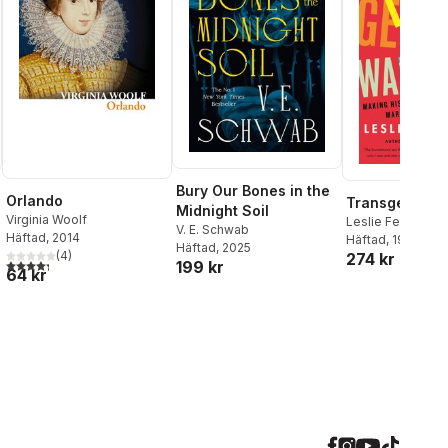
Bury Our Bones in the
Orlando
Transgender 
Midnight Soil
Virginia Woolf
Leslie Feinberg
V. E. Schwab
Häftad
, 2014
Häftad
, 1997
Häftad
, 2025
(
4
)
274 kr
4,3
utav 5 stjärnor. Totalt antal röster:
199 kr
64 kr
al röster: