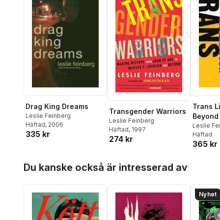
Drag King Dreams
Trans L
Transgender Warriors
Leslie Feinberg
Beyond 
Leslie Feinberg
Häftad
, 2006
Leslie Fe
Häftad
, 1997
335 kr
Häftad
274 kr
365 kr
Hoppa över listan
Du kanske också är intresserad av
Nyhet