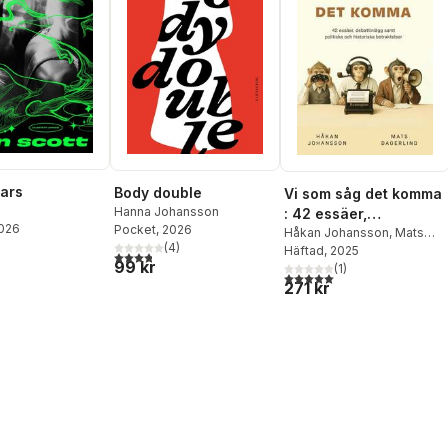
ars
Body double
Vi som såg det komma
Hanna Johansson
: 42 essäer,
2026
Pocket
, 2026
debattinlägg samt
Håkan Johansson
,
Mats
(
4
)
Dagerlind
Häftad
, 2025
politiska och
3,8
utav 5 stjärnor. Totalt antal röster:
99 kr
(
1
)
historiska betraktelser
5,0
utav 5 stjärnor. Totalt ant
271 kr