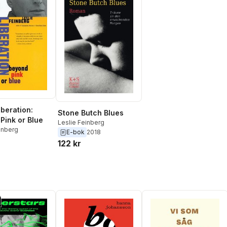
iberation:
Stone Butch Blues
Pink or Blue
Leslie Feinberg
inberg
E-bok
2018
122 kr