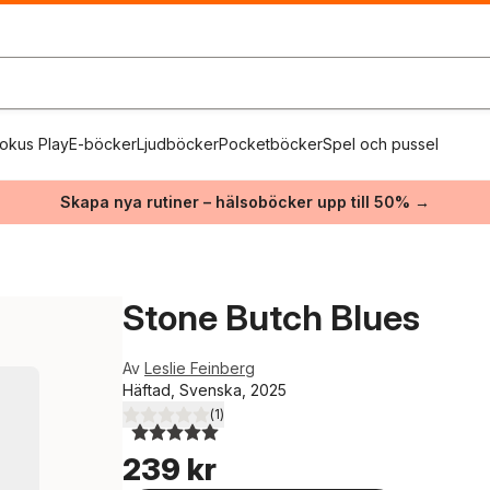
okus Play
E-böcker
Ljudböcker
Pocketböcker
Spel och pussel
Skapa nya rutiner – hälsoböcker upp till 50% →
Stone Butch Blues
Av
Leslie Feinberg
Häftad, Svenska, 2025
(
1
)
5,0
utav 5 stjärnor. Totalt antal röster:
239 kr