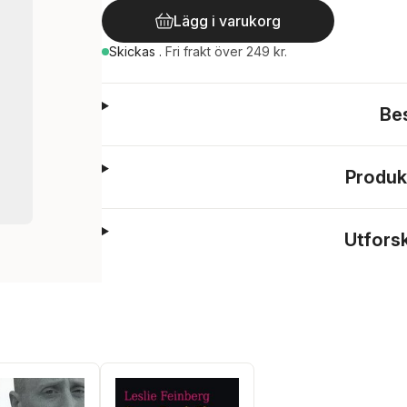
Lägg i varukorg
Skickas
.
Fri frakt över 249 kr.
Be
Produk
Utfors